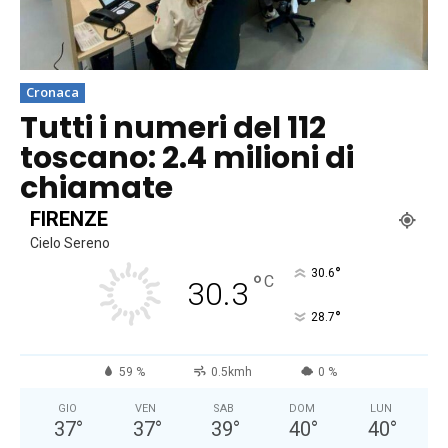
Cronaca
Tutti i numeri del 112
toscano: 2.4 milioni di
chiamate
FIRENZE
Cielo Sereno
°
30.6
°
C
30.3
°
28.7
59 %
0.5kmh
0 %
GIO
VEN
SAB
DOM
LUN
37
°
37
°
39
°
40
°
40
°