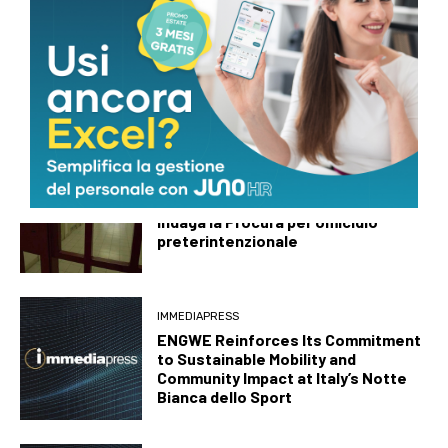
SALUTE E BENESSERE
Caldo record e rischi per la salute,
Pregliasco: “Afa senza tregua, lo
stress termico non si recupera”
ULTIMA ORA
Prato, detenuto ucciso in carcere:
indaga la Procura per omicidio
preterintenzionale
IMMEDIAPRESS
ENGWE Reinforces Its Commitment
to Sustainable Mobility and
Community Impact at Italy’s Notte
Bianca dello Sport