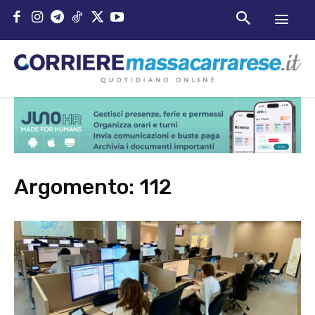
Argomento:
112