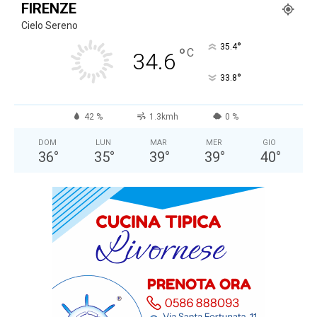
FIRENZE
Cielo Sereno
°
35.4
°
C
34.6
°
33.8
42 %
1.3kmh
0 %
DOM
LUN
MAR
MER
GIO
36
°
35
°
39
°
39
°
40
°