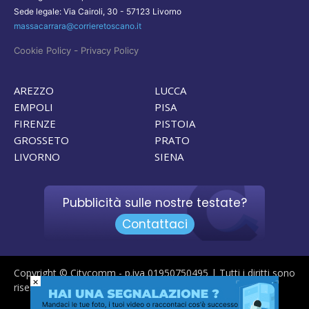
Sede legale: Via Cairoli, 30 - 57123 Livorno
massacarrara@corrieretoscano.it
-
Cookie Policy
Privacy Policy
AREZZO
LUCCA
EMPOLI
PISA
FIRENZE
PISTOIA
GROSSETO
PRATO
LIVORNO
SIENA
Pubblicità sulle nostre testate?
Contattaci
Copyright © Citycomm - p.iva 01950750495 | Tutti i diritti sono
×
riservati