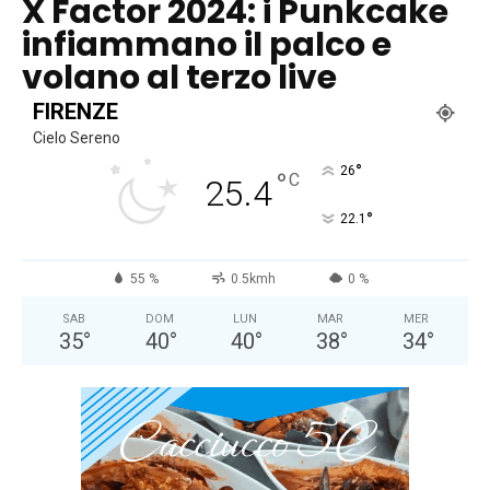
X Factor 2024: i Punkcake
infiammano il palco e
volano al terzo live
FIRENZE
Cielo Sereno
°
26
°
C
25.4
°
22.1
55 %
0.5kmh
0 %
SAB
DOM
LUN
MAR
MER
35
°
40
°
40
°
38
°
34
°