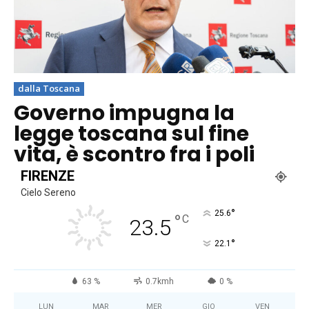
dalla Toscana
Governo impugna la
legge toscana sul fine
vita, è scontro fra i poli
FIRENZE
Cielo Sereno
°
25.6
°
C
23.5
°
22.1
63 %
0.7kmh
0 %
LUN
MAR
MER
GIO
VEN