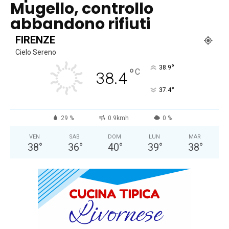
Mugello, controllo
abbandono rifiuti
FIRENZE
Cielo Sereno
°
38.9
°
C
38.4
°
37.4
29 %
0.9kmh
0 %
VEN
SAB
DOM
LUN
MAR
38
°
36
°
40
°
39
°
38
°