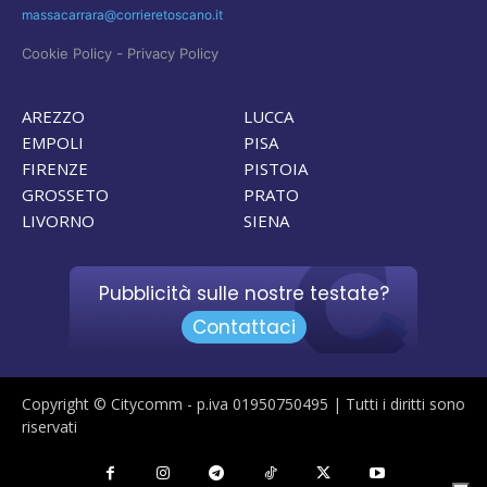
massacarrara@corrieretoscano.it
-
Cookie Policy
Privacy Policy
AREZZO
LUCCA
EMPOLI
PISA
FIRENZE
PISTOIA
GROSSETO
PRATO
LIVORNO
SIENA
Pubblicità sulle nostre testate?
Contattaci
Copyright © Citycomm - p.iva 01950750495 | Tutti i diritti sono
riservati