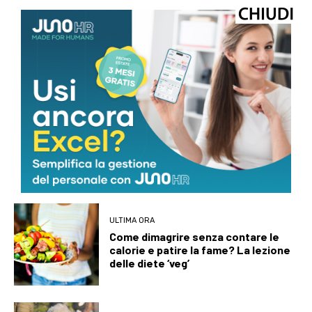
ULTIMI ARTICOLI
IMMEDIAPRESS
Eightco Holdings (NASDAQ: ORBS)
rende noto un portafoglio
complessivo di circa 378 milioni di
dollari, che comprende OpenAI,
Beast Industries, oltre 16.000 ETH
e...
ULTIMA ORA
Come dimagrire senza contare le
calorie e patire la fame? La lezione
delle diete ‘veg’