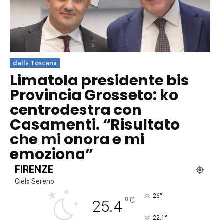
dalla Toscana
Limatola presidente bis
Provincia Grosseto: ko
centrodestra con
Casamenti. “Risultato
che mi onora e mi
emoziona”
FIRENZE
Cielo Sereno
°
26
°
C
25.4
°
22.1