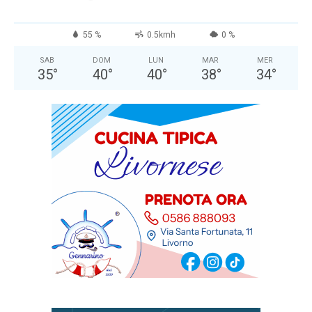
55 %
0.5kmh
0 %
SAB
DOM
LUN
MAR
MER
35
°
40
°
40
°
38
°
34
°