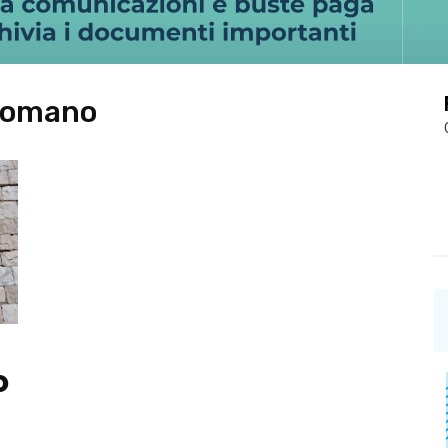
Romano
o