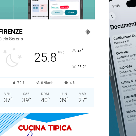
FIRENZE
Cielo Sereno
°
27
°
C
25.8
°
23.2
79 %
0.9kmh
4 %
VEN
SAB
DOM
LUN
MAR
37
°
39
°
40
°
39
°
27
°