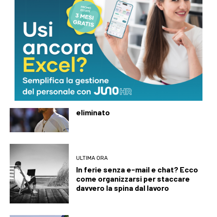
ULTIMA ORA
Il prof dei record si dimette, il caso
Arday scuote Cambridge
ULTIMA ORA
Sorpresa a Montreal, Zverev subito
eliminato
ULTIMA ORA
In ferie senza e-mail e chat? Ecco
come organizzarsi per staccare
davvero la spina dal lavoro