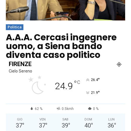
Politica
A.A.A. Cercasi ingegnere
uomo, a Siena bando
diventa caso politico
FIRENZE
Cielo Sereno
°
26.4
°
C
24.9
°
21.9
62 %
0.5kmh
0 %
GIO
VEN
SAB
DOM
LUN
37
°
37
°
39
°
40
°
36
°