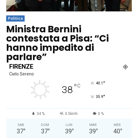
Politica
Ministra Bernini
contestata a Pisa: “Ci
hanno impedito di
parlare”
FIRENZE
Cielo Sereno
°
40.1
°
C
38
°
35.9
34 %
0.5kmh
0 %
SAB
DOM
LUN
MAR
MER
37
°
37
°
39
°
39
°
40
°