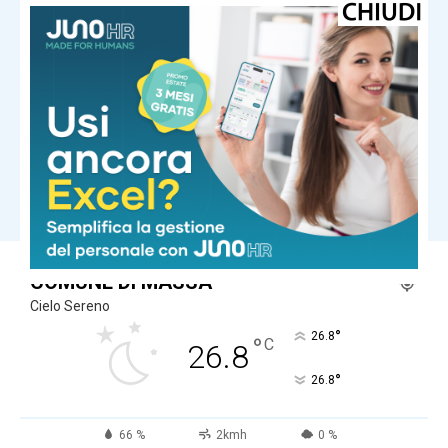
Cronaca
Scontri fra ultras per lo spareggio
Massese – Larcianese: denunciati in
21
Cronaca
Disperso in mare, ore di ricerche
frenetiche a Marina di Massa
Carica altri
COMUNE DI MASSA
Cielo Sereno
°
26.8
°
C
26.8
°
26.8
66 %
2kmh
0 %