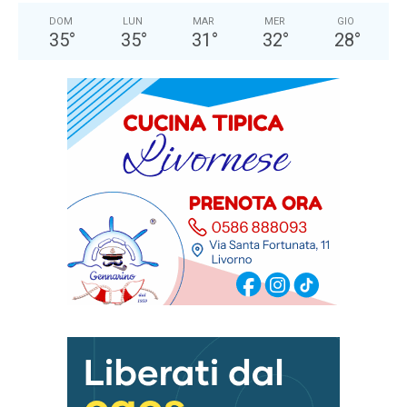
DOM
LUN
MAR
MER
GIO
35
°
35
°
31
°
32
°
28
°