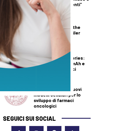
condizionatori spenti”
TECNOLOGIA
Onimusha: Way of the
Sword, il nuovo trailer
TECNOLOGIA
Xiaomi Redmi 17 Series:
batteria da 7.500 mAh e
display da 6,9 pollici
TECNOLOGIA
Creati quasi 700 nuovi
modelli cellulari per lo
sviluppo di farmaci
oncologici
SEGUICI SUI SOCIAL