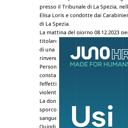
presso il Tribunale di La Spezia, n
Elisa Loris e condotte dai Carabinie
di La Spezia.
La mattina del giorno 08.12.2023 pe
titolare
di una struttura ricettiva sita sul 
rinvenuto all’interno di una camera
Personale del Nucleo Investigativo i
constatava
l’effettivo decesso della donna, ide
violenta”.
La donna “presentava una profonda fe
sporco di
sangue rinvenuto sulla scena del cri
Quindi, da informazioni di titolare e