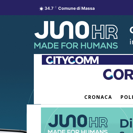
34.7
C
Comune di Massa
CRONACA
POL