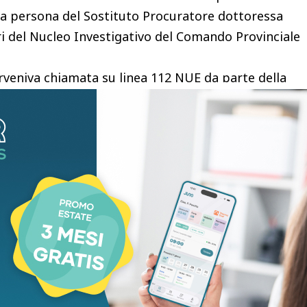
ella persona del Sostituto Procuratore dottoressa
ri del Nucleo Investigativo del Comando Provinciale
rveniva chiamata su linea 112 NUE da parte della
comune di Carrodano (SP) in cui segnalava di aver
 il corpo esanime di una donna.
ntervenuto sul posto per i rilievi del caso
ntificata in Rossella Cominotti, per morte
rita al collo e sui polsi provocati da un rasoio
mine”.
 dipendenti della struttura ricettiva, è stato