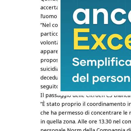
accertato che la donna soggiornava 
l’uomo la mattina, dopo la colazione,
“Nel corso del sopralluogo emergeva
particolare e la
volontà da parte dei due coniugi di v
apparentemente scritta dalla donna
propositi
suicidiari. Il medico legale interve
deceduta a
seguito di uno shock emorragico”.
Il passaggio delle Citroen C3 bianca
“È stato proprio il coordinamento in
che ha permesso di concentrare le ri
in quella zona. Alle ore 13.30 nel co
personale Norm della Compagnia di