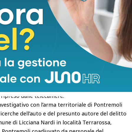
con Alfredo Zenucchi da alcuni giorni. E che
 si era allontanato dall’albergo in auto.
 sin da subito una situazione di coppia
olersi togliersi la vita. Compresa una lettera,
 e sottoscritta da entrambi che palesava i
nto sul posto constatava che la donna sarebbe
 ripreso dalle telecamere.
vestigativo con l’arma territoriale di Pontremoli
cerche dell’auto e del presunto autore del delitto
mune di Licciana Nardi in località Terrarossa,
 Pontremoli coadiuvato da personale del