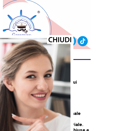
ULTIMI ARTICOLI
DEMOGRAFICA
Perché investire sui
ventenni triplica il
benessere di tutti
SALUTE E BENESSERE
Maxi incendio a Finale
Emilia, in fiamme
capannone industriale.
L’Ausl: “Finestre chiuse e