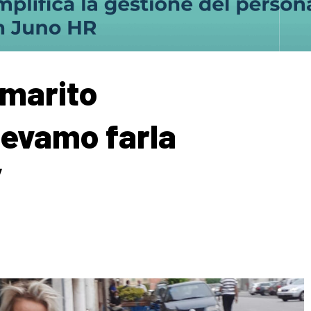
 marito
levamo farla
”