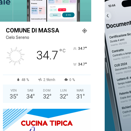
COMUNE DI MASSA
Cielo Sereno
°
34.7
°
C
34.7
°
34.7
48 %
2.9kmh
0 %
VEN
SAB
DOM
LUN
MAR
35
°
34
°
32
°
32
°
31
°