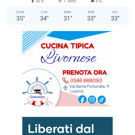
66 %
1.1kmh
0 %
DOM
LUN
MAR
MER
GIO
35
°
34
°
31
°
33
°
33
°