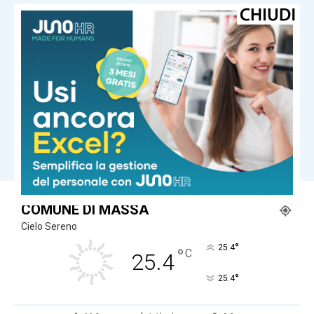
Cronaca
Scontri fra ultras per lo spareggio
Massese – Larcianese: denunciati in
21
Cronaca
Disperso in mare, ore di ricerche
frenetiche a Marina di Massa
Carica altri
COMUNE DI MASSA
Cielo Sereno
°
25.4
°
C
25.4
°
25.4