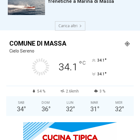
frenetiche a Marina di Massa
Carica altri
COMUNE DI MASSA
Cielo Sereno
°
34.1
°
C
34.1
°
34.1
54 %
2.6kmh
3 %
SAB
DOM
LUN
MAR
MER
34
°
36
°
32
°
31
°
32
°