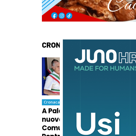
CRONACA
Cronaca
Cron
A Palazzo Mazzini la
Vio
nuova Casa della
due
Comunità di
Car