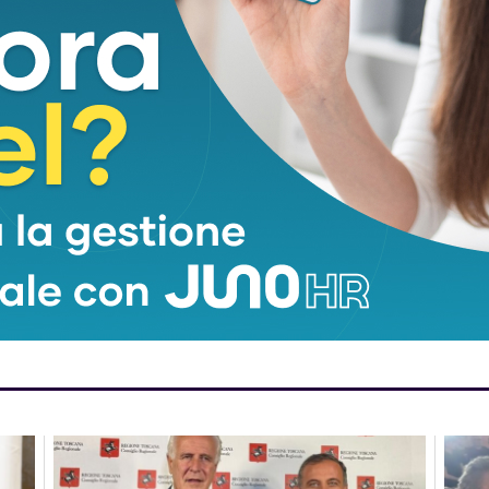
na di 58 anni
dal rifugio Nello Con