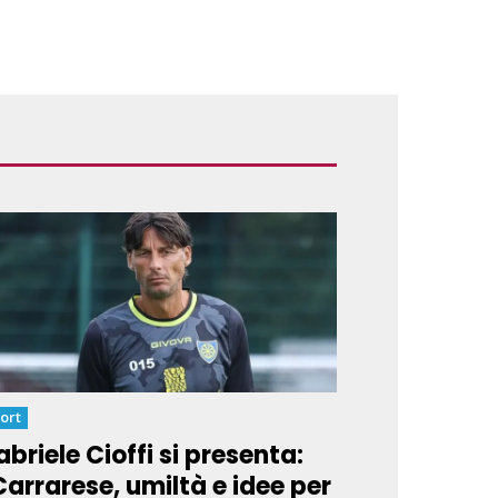
ort
briele Cioffi si presenta:
Carrarese, umiltà e idee per