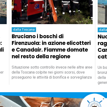
dalla Toscana
dall
,
Bruciano i boschi di
Nuo
:
Firenzuola: in azione elicotteri
rag
li
e Canadair. Fiamme domate
Cam
nel resto della regione
cat
Situazione sotto controllo invece nelle altre aree
Un bot
per
della Toscana colpite nei giorni scorsi, dove
bronz
proseguono le attività di bonifica e sorveglianza
della
gener