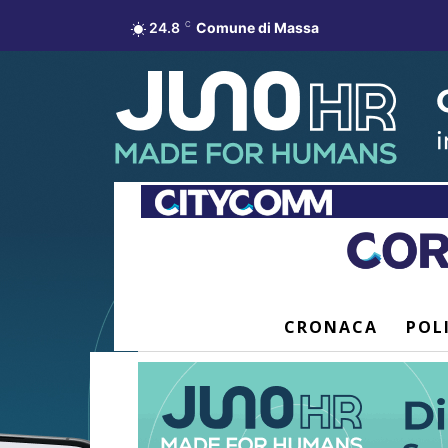
24.8
C
Comune di Massa
CRONACA
POL