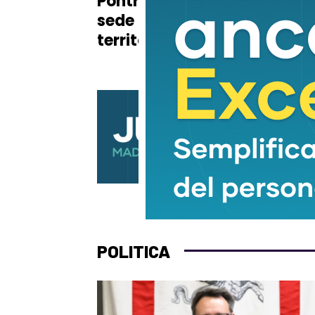
Pontremoli: è la nuova
don
sede della sanità
territoriale
POLITICA