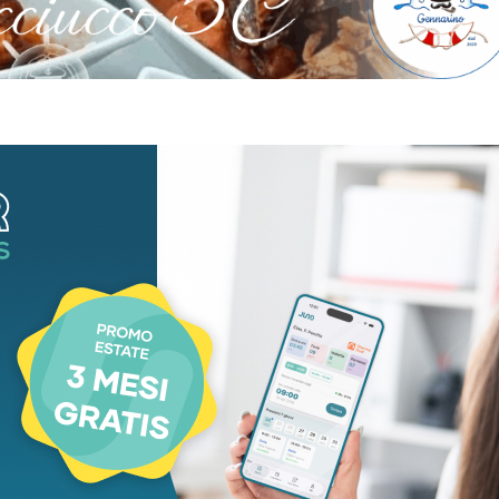
aca
Cronaca
lento scontro fra
Muore sul sentiero
 auto nella notte a
davanti ai nipoti:
rara: grave una
dramma a due pass