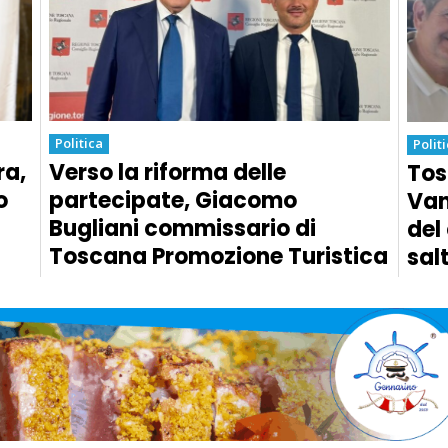
Politica
Polit
ra,
Verso la riforma delle
Tos
o
partecipate, Giacomo
Van
Bugliani commissario di
del
Toscana Promozione Turistica
sal