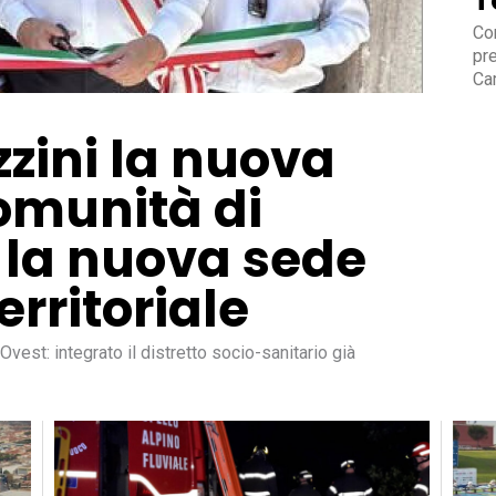
T
Con
pre
Ca
zini la nuova
omunità di
 la nuova sede
erritoriale
Ovest: integrato il distretto socio-sanitario già