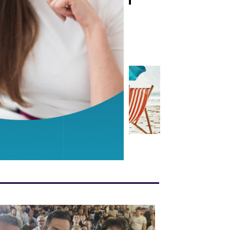
ti
da alcune lastre di
marmo