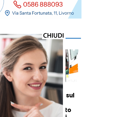
Cronaca
Incidente mortale sul
lavoro a Carrara:
i
44enne schiacciato