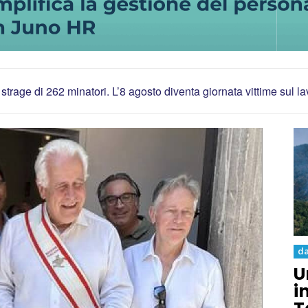
 strage di 262 minatori. L’8 agosto diventa giornata vittime sul l
da
U
i