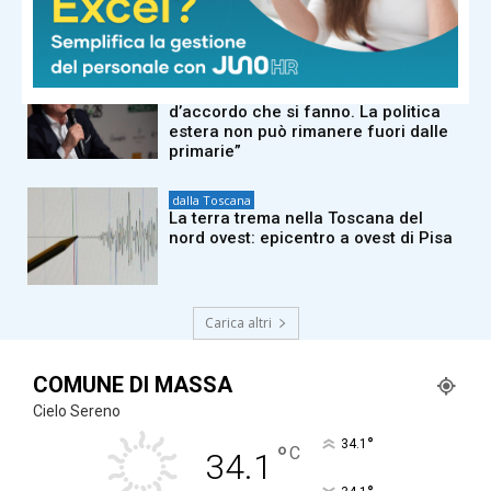
Vannacci premier e Salvini al
Viminale”
dalla Toscana
Conte a Capalbio: “Le primarie siamo
d’accordo che si fanno. La politica
estera non può rimanere fuori dalle
primarie”
dalla Toscana
La terra trema nella Toscana del
nord ovest: epicentro a ovest di Pisa
Carica altri
COMUNE DI MASSA
Cielo Sereno
°
34.1
°
C
34.1