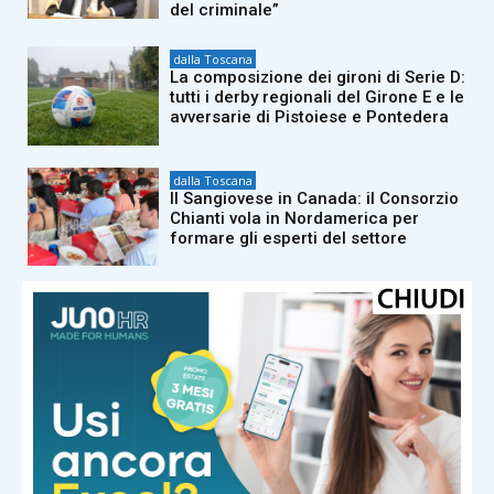
del criminale”
dalla Toscana
La composizione dei gironi di Serie D:
tutti i derby regionali del Girone E e le
avversarie di Pistoiese e Pontedera
dalla Toscana
Il Sangiovese in Canada: il Consorzio
Chianti vola in Nordamerica per
formare gli esperti del settore
dalla Toscana
Morto a 86 anni nella sua casa
dell’Appennino pistoiese il
cantautore Francesco Guccini
dalla Toscana
Renzi in Versiliana: “Il problema non
sono le primarie. Ma Meloni che
vuole andare al Quirinale con