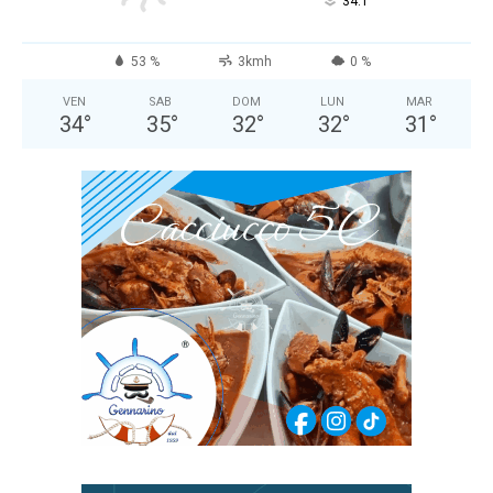
°
34.1
53 %
3kmh
0 %
VEN
SAB
DOM
LUN
MAR
34
°
35
°
32
°
32
°
31
°