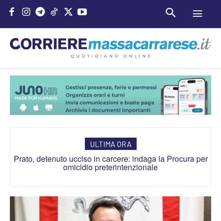
ULTIMA ORA
Ucraina, attacco contro una delle più grandi raffinerie in
Russia. Mosca: “Abbattuti nella notte 605 droni di Kiev”