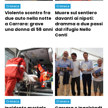
Cronaca
Cronaca
Violento scontro fra
Muore sul sentiero
due auto nella notte
davanti ai nipoti:
a Carrara: grave
dramma a due passi
una donna di 58 anni
dal rifugio Nello
Conti
Cronaca
Cronaca
Incidente mortale
Carrara e Ingolstadt