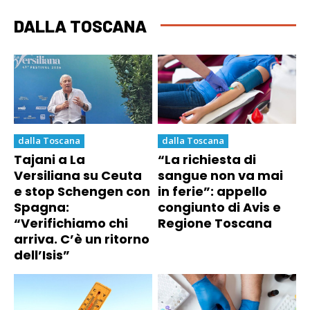
DALLA TOSCANA
dalla Toscana
dalla Toscana
Tajani a La
“La richiesta di
Versiliana su Ceuta
sangue non va mai
e stop Schengen con
in ferie”: appello
Spagna:
congiunto di Avis e
“Verifichiamo chi
Regione Toscana
arriva. C’è un ritorno
dell’Isis”