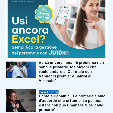
dalla Toscana
Il Sangiovese in Canada: il Consorzio
Chianti vola in Nordamerica per
formare gli esperti del settore
dalla Toscana
Morto a 86 anni nella sua casa
dell’Appennino pistoiese il
cantautore Francesco Guccini
dalla Toscana
Renzi in Versiliana: “Il problema non
sono le primarie. Ma Meloni che
vuole andare al Quirinale con
Vannacci premier e Salvini al
Viminale”
dalla Toscana
Conte a Capalbio: “Le primarie siamo
d’accordo che si fanno. La politica
estera non può rimanere fuori dalle
primarie”