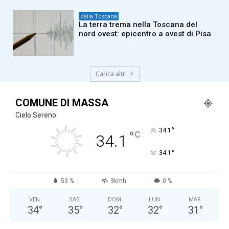
dalla Toscana
La terra trema nella Toscana del
nord ovest: epicentro a ovest di Pisa
Carica altri
COMUNE DI MASSA
Cielo Sereno
°
34.1
°
C
34.1
°
34.1
53 %
3kmh
0 %
VEN
SAB
DOM
LUN
MAR
34
°
35
°
32
°
32
°
31
°