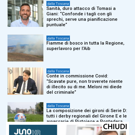
dalla Toscana
Sanità, duro attacco di Tomasi a
Giani: “Confonde i tagli con gli
sprechi, serve una pianificazione
puntuale”
dalla Toscana
Fiamme di bosco in tutta la Regione,
superlavoro per l’Aib
dalla Toscana
Conte in commissione Covid:
“Scavate pure, non troverete niente
di illecito su di me. Meloni mi diede
del criminale”
dalla Toscana
La composizione dei gironi di Serie D:
tutti i derby regionali del Girone E e le
avversarie di Pistoiese e Pontedera