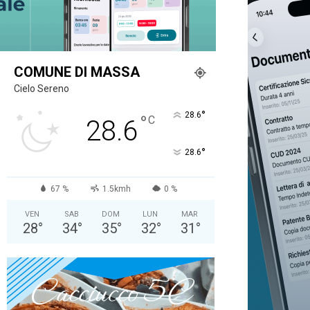
COMUNE DI MASSA
Cielo Sereno
°
28.6
°
C
28.6
°
28.6
67 %
1.5kmh
0 %
VEN
SAB
DOM
LUN
MAR
28
°
34
°
35
°
32
°
31
°