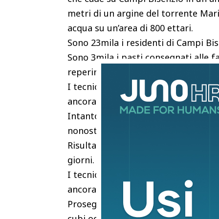
metri di un argine del torrente Marin
acqua su un’area di 800 ettari.
Sono 23mila i residenti di Campi Bise
Sono 3mila i pasti consegnati alle f
reperirli.
I tecnici di Enel al lavoro per ripris
ancora presente in maniera massiccia
Intanto oggi siamo riusciti a riattivar
nonostante l’acqua sia ancora presen
Risultano ancora 172 utenze non atti
giorni.
I tecnici di Enel al lavoro per ripris
ancora presente in maniera massiccia
Proseguono senza sosta anche le op
cubi ogni giorno.