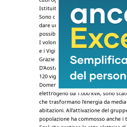
Istituite due navette per i volontar
Sono circa 1000 i volontari arrivati
dare una mano ai residenti a sgombe
possibili dal fango.
I volontari hanno affiancato gli oper
e i Vigili del Fuoco, le cui fila si so
Grazie all’intervento delle colonne 
D’Aosta, oggi operano sul territorio
120 vigili del fuoco.
Domenica 5 novembre intorno alle 20
elettrogeno da 1.000 kVA, sono stat
che trasformano l’energia da media 
abitazioni. All’attivazione del gru
popolazione ha commosso anche i tec