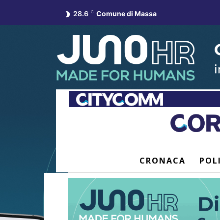
28.6
C
Comune di Massa
CRONACA
POL