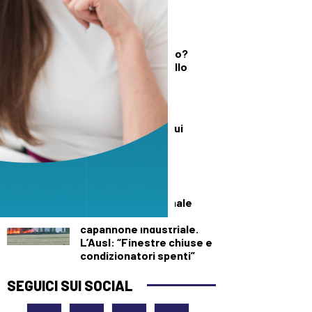
DEMOGRAFICA
Testosterone e
spermatozoi in calo?
Cosa c’è di vero nello
“Spermageddon”
DEMOGRAFICA
Perché investire sui
ventenni triplica il
benessere di tutti
SALUTE E BENESSERE
Maxi incendio a Finale
Emilia, in fiamme
capannone industriale.
L’Ausl: “Finestre chiuse e
condizionatori spenti”
SEGUICI SUI SOCIAL