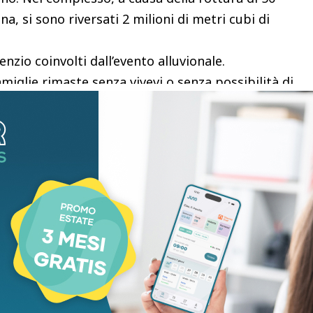
a, si sono riversati 2 milioni di metri cubi di
nzio coinvolti dall’evento alluvionale.
amiglie rimaste senza vivevi o senza possibilità di
tinare le cabine raggiungibili, in attesa che l’acqua,
, defluisca liberando le altre.
e l’energia elettrica a quasi tutti i cittadini,
te sul territorio.
ve. Ne sono state ripristinate quasi 6mila in tre
tinare le cabine raggiungibili, in attesa che l’acqua,
, defluisse liberando le altre.
erazioni di pompaggio dell’acqua: 250mila metri