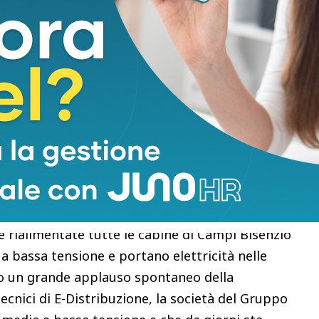
i spontanei.
 oggi da ogni parte della Toscana. E non solo per
rare le abitazioni e liberare quante più strade
atori della Protezione civile regionale e nazionale
no rinfoltite con il passare del tempo.
mobili provenienti da Lombardia, Calabria e Val
 campigiano 300 operatori di Protezione civile e
, con l’installazione dell’ultimo gruppo
e rialimentate tutte le cabine di Campi Bisenzio
a bassa tensione e portano elettricità nelle
ppo un grande applauso spontaneo della
nici di E-Distribuzione, la società del Gruppo