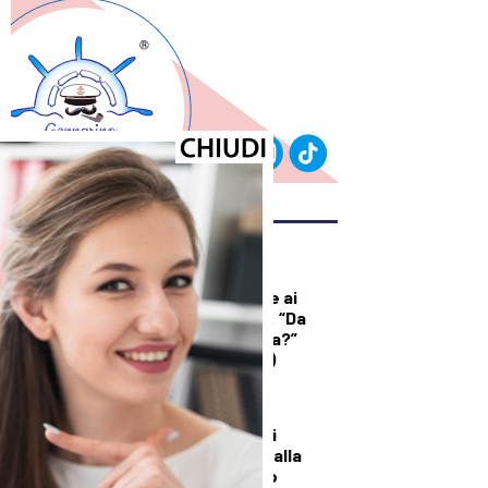
ULTIMI ARTICOLI
DEMOGRAFICA
Licia Colò risponde ai
commenti sull’età: “Da
quando è un’offesa?”
(solo per le donne)
DALLA TOSCANA
Un’altra giornata di
incendi di bosco, dalla
Toscana al Mugello