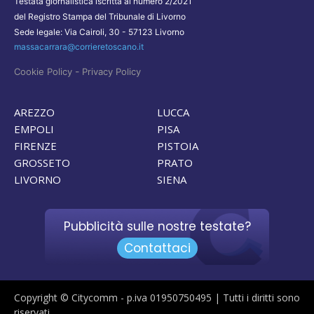
Testata giornalistica iscritta al numero 2/2021
del Registro Stampa del Tribunale di Livorno
Sede legale: Via Cairoli, 30 - 57123 Livorno
massacarrara@corrieretoscano.it
-
Cookie Policy
Privacy Policy
AREZZO
LUCCA
EMPOLI
PISA
FIRENZE
PISTOIA
GROSSETO
PRATO
LIVORNO
SIENA
Pubblicità sulle nostre testate?
Contattaci
Copyright © Citycomm - p.iva 01950750495 | Tutti i diritti sono
riservati