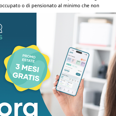
disoccupato o di pensionato al minimo che non
messi a disposizione delle Aziende Sanitarie dal
avvalendosi di incroci di banche dati di Agenzia
avoro.
 ticket complessivo dovuto per tutte le prestazioni
sommato ad una sanzione in misura ridotta, che è
 entro 60 giorni riconoscendo l’errore.
 tempo dal ricevimento per presentare
ensiva, con le modalità riportate nelle lettere