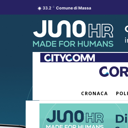
33.2
C
Comune di Massa
CRONACA
POL