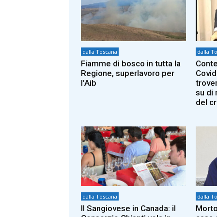
dalla Toscana
dalla T
Fiamme di bosco in tutta la
Conte
Regione, superlavoro per
Covid
l’Aib
trover
su di
del c
dalla Toscana
dalla T
Il Sangiovese in Canada: il
Morto