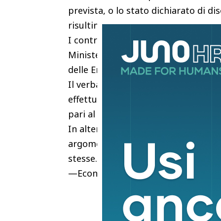
prevista, o lo stato dichiarato di 
risultino effettivi.
I controlli con esito negativo sono 
Ministero della Economia e Finanze, 
delle Entrate, Inps e Ministero del l
Il verbale prevede il pagamento del
effettuate nell’anno in questione, 
pari al ticket se si decide di pagare
In alternativa, ci sono 30 giorni di
argomentazioni e documentazione dif
stesse.
—EconomiaREDAZIONE