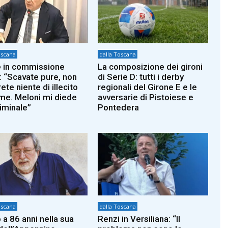
oscana
dalla Toscana
 in commissione
La composizione dei gironi
: “Scavate pure, non
di Serie D: tutti i derby
ete niente di illecito
regionali del Girone E e le
 me. Meloni mi diede
avversarie di Pistoiese e
riminale”
Pontedera
oscana
dalla Toscana
 a 86 anni nella sua
Renzi in Versiliana: “Il