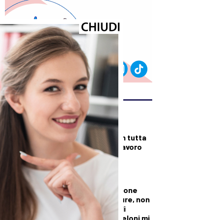
ULTIMI ARTICOLI
DALLA TOSCANA
Fiamme di bosco in tutta
la Regione, superlavoro
per l’Aib
DALLA TOSCANA
Conte in commissione
Covid: “Scavate pure, non
troverete niente di
illecito su di me. Meloni mi