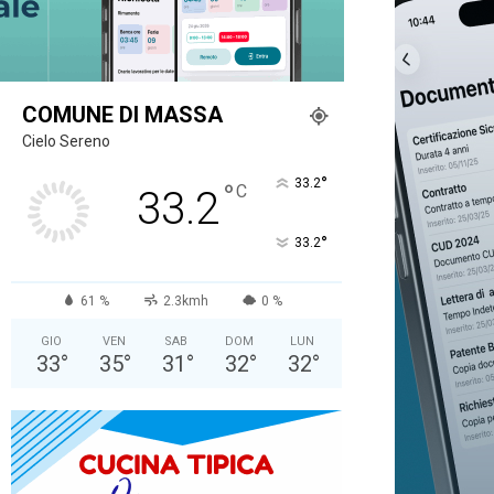
COMUNE DI MASSA
Cielo Sereno
°
33.2
°
C
33.2
°
33.2
61 %
2.3kmh
0 %
GIO
VEN
SAB
DOM
LUN
33
°
35
°
31
°
32
°
32
°