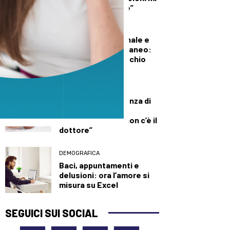
diede del criminale”
DEMOGRAFICA
Pillola, anello vaginale e
impianto sottocutaneo:
l’allerta Aifa sul rischio
meningioma
DEMOGRAFICA
Culle vuote e assenza di
medici: muore una
neonata perché “non c’è il
dottore”
DEMOGRAFICA
Baci, appuntamenti e
delusioni: ora l’amore si
misura su Excel
SEGUICI SUI SOCIAL