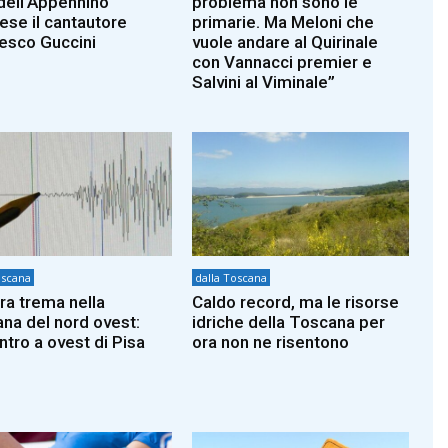
dell’Appennino
problema non sono le
iese il cantautore
primarie. Ma Meloni che
esco Guccini
vuole andare al Quirinale
con Vannacci premier e
Salvini al Viminale”
oscana
dalla Toscana
rra trema nella
Caldo record, ma le risorse
na del nord ovest:
idriche della Toscana per
ntro a ovest di Pisa
ora non ne risentono