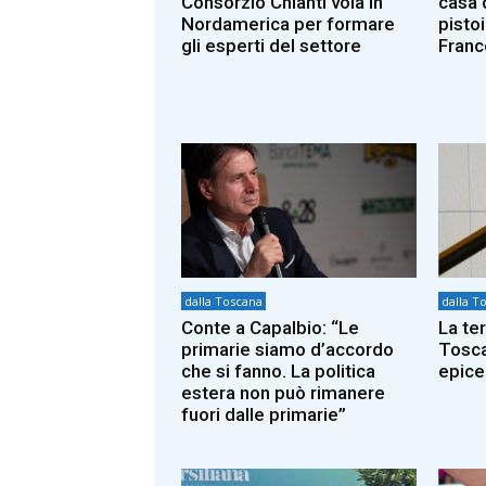
Consorzio Chianti vola in
casa 
Nordamerica per formare
pisto
gli esperti del settore
Franc
dalla Toscana
dalla T
Conte a Capalbio: “Le
La te
primarie siamo d’accordo
Tosca
che si fanno. La politica
epice
estera non può rimanere
fuori dalle primarie”