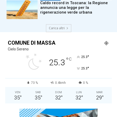
Caldo record in Toscana: la Regione
annuncia una legge per la
rigenerazione verde urbana
Carica altri
COMUNE DI MASSA
Cielo Sereno
°
25.3
°
C
25.3
°
25.3
73 %
0.4kmh
0 %
VEN
SAB
DOM
LUN
MAR
35
°
35
°
32
°
32
°
29
°