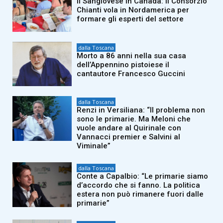
Il Sangiovese in Canada: il Consorzio
Chianti vola in Nordamerica per
formare gli esperti del settore
dalla Toscana
Morto a 86 anni nella sua casa
dell’Appennino pistoiese il
cantautore Francesco Guccini
dalla Toscana
Renzi in Versiliana: “Il problema non
sono le primarie. Ma Meloni che
vuole andare al Quirinale con
Vannacci premier e Salvini al
Viminale”
dalla Toscana
Conte a Capalbio: “Le primarie siamo
d’accordo che si fanno. La politica
estera non può rimanere fuori dalle
primarie”