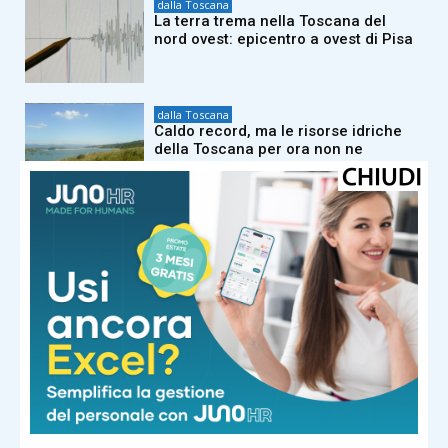
dalla Toscana
La terra trema nella Toscana del
nord ovest: epicentro a ovest di Pisa
dalla Toscana
Caldo record, ma le risorse idriche
della Toscana per ora non ne
risentono
dalla Toscana
Tajani a La Versiliana su Ceuta e stop
Schengen con Spagna: “Verifichiamo
chi arriva. C’è un ritorno dell’Isis”
dalla Toscana
“La richiesta di sangue non va mai in
ferie”: appello congiunto di Avis e
Regione Toscana
dalla Toscana