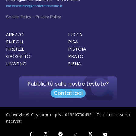
massacarrara@corrieretoscano.it
-
Cookie Policy
Privacy Policy
AREZZO
LUCCA
EMPOLI
PISA
FIRENZE
PISTOIA
GROSSETO
PRATO
LIVORNO
SIENA
Pubblicità sulle nostre testate?
Contattaci
Copyright © Citycomm - p.iva 01950750495 | Tutti i diritti sono
riservati