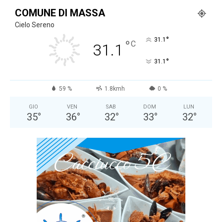
COMUNE DI MASSA
Cielo Sereno
°
31.1
°
C
31.1
°
31.1
59 %
1.8kmh
0 %
GIO
VEN
SAB
DOM
LUN
35
°
36
°
32
°
33
°
32
°