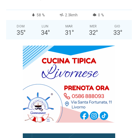
58 %
2.3kmh
0 %
DOM
LUN
MAR
MER
GIO
35
°
34
°
31
°
32
°
33
°