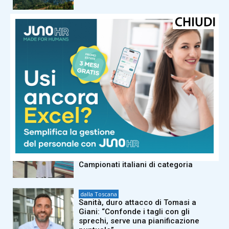
dalla Toscana
Autorità portuale regionale,
approvato il piano triennale: 7,5
milioni di euro per gli scali toscani
dalla Toscana
Bruciano i boschi di Firenzuola: in
azione elicotteri e Canadair. Fiamme
domate nel resto della regione
dalla Toscana
Nuoto, la Rari Nantes Florentia
raggiunge le 21 medaglie ai
Campionati italiani di categoria
dalla Toscana
Sanità, duro attacco di Tomasi a
Giani: “Confonde i tagli con gli
sprechi, serve una pianificazione