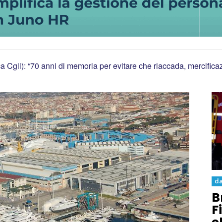
ca Cgil): “70 anni di memoria per evitare che riaccada, mercific
da
B
F