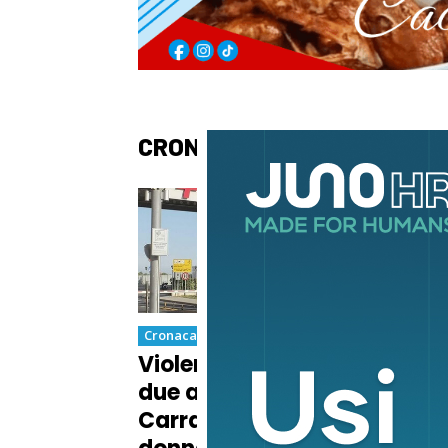
CRONACA
Cronaca
Cron
Violento scontro fra
Muo
due auto nella notte a
dav
Carrara: grave una
dra