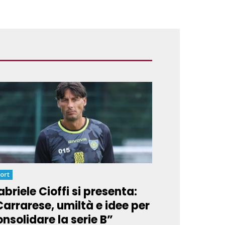
ort
briele Cioffi si presenta:
Carrarese, umiltà e idee per
nsolidare la serie B”