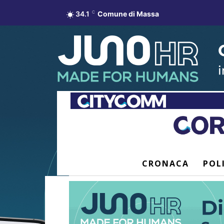
34.1
C
Comune di Massa
CRONACA
POL