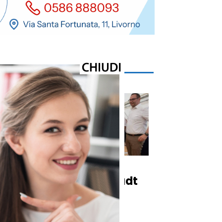
Cronaca
ul
Carrara e Ingolstadt
rinnovano il
o
gemellaggio di 64