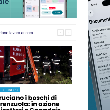
azione lavoro ancora
lla Toscana
ruciano i boschi di
irenzuola: in azione