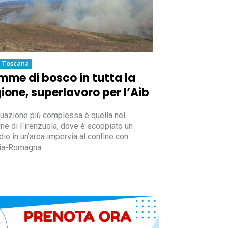
a Toscana
mme di bosco in tutta la
ione, superlavoro per l’Aib
tuazione più complessa è quella nel
e di Firenzuola, dove è scoppiato un
dio in un’area impervia al confine con
lia-Romagna