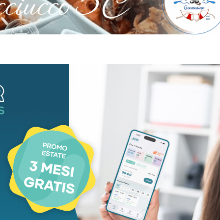
aca
Cronaca
re sul sentiero
Incidente mortale s
anti ai nipoti:
lavoro a Carrara:
mma a due passi
44enne schiacciat