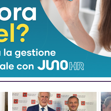
 rifugio Nello Conti
da alcune lastre di
marmo