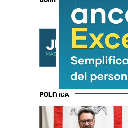
donna di 58 anni
dal
POLITICA