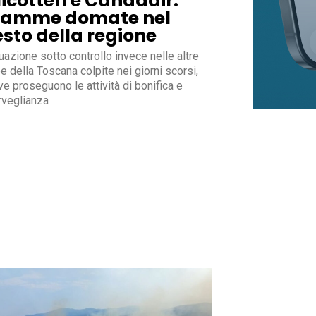
licotteri e Canadair.
iamme domate nel
esto della regione
uazione sotto controllo invece nelle altre
e della Toscana colpite nei giorni scorsi,
e proseguono le attività di bonifica e
rveglianza