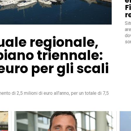
e
F
r
Sit
are
dov
uale regionale,
so
piano triennale:
euro per gli scali
o di 2,5 milioni di euro all'anno, per un totale di 7,5