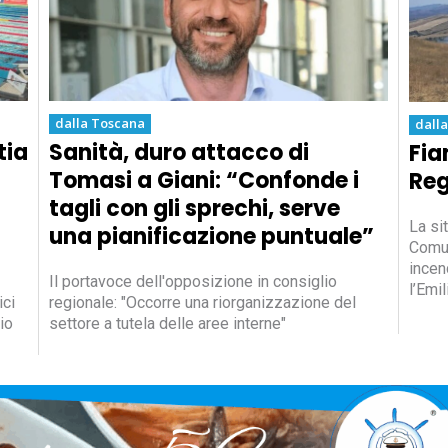
dalla Toscana
dall
tia
Sanità, duro attacco di
Fia
Tomasi a Giani: “Confonde i
Reg
tagli con gli sprechi, serve
La si
una pianificazione puntuale”
Comun
incen
Il portavoce dell'opposizione in consiglio
l’Emi
ici
regionale: "Occorre una riorganizzazione del
io
settore a tutela delle aree interne"