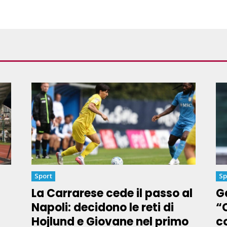
Sport
Sp
La Carrarese cede il passo al
Ga
Napoli: decidono le reti di
“
Hojlund e Giovane nel primo
co