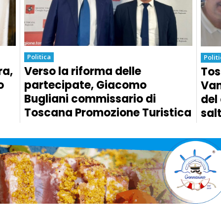
Politica
Polit
ra,
Verso la riforma delle
Tos
o
partecipate, Giacomo
Van
Bugliani commissario di
del
Toscana Promozione Turistica
sal