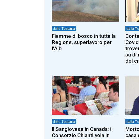
dalla Toscana
dalla T
Fiamme di bosco in tutta la
Conte
Regione, superlavoro per
Covid
l’Aib
trover
su di
del c
dalla Toscana
dalla T
Il Sangiovese in Canada: il
Morto
Consorzio Chianti vola in
casa 