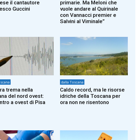
iese il cantautore
primarie. Ma Meloni che
esco Guccini
vuole andare al Quirinale
con Vannacci premier e
Salvini al Viminale”
oscana
dalla Toscana
rra trema nella
Caldo record, ma le risorse
na del nord ovest:
idriche della Toscana per
ntro a ovest di Pisa
ora non ne risentono