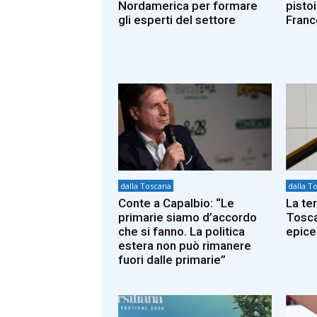
Nordamerica per formare
pisto
gli esperti del settore
Franc
dalla Toscana
dalla T
Conte a Capalbio: “Le
La te
primarie siamo d’accordo
Tosca
che si fanno. La politica
epice
estera non può rimanere
fuori dalle primarie”