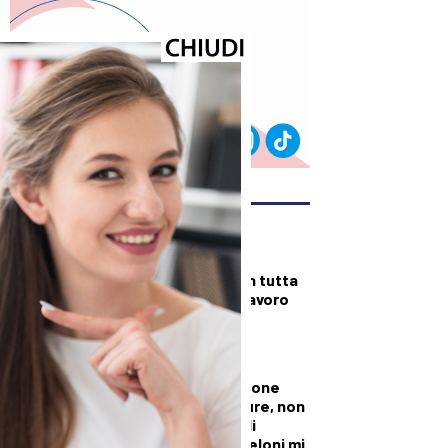
ULTIMI ARTICOLI
DALLA TOSCANA
Fiamme di bosco in tutta
la Regione, superlavoro
per l’Aib
DALLA TOSCANA
Conte in commissione
Covid: “Scavate pure, non
troverete niente di
illecito su di me. Meloni mi