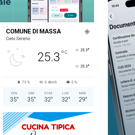
COMUNE DI MASSA
Cielo Sereno
°
25.3
°
C
25.3
°
25.3
73 %
0.4kmh
0 %
VEN
SAB
DOM
LUN
MAR
35
°
35
°
32
°
32
°
29
°