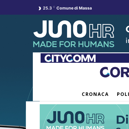
25.3
C
Comune di Massa
CRONACA
POL