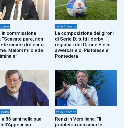
oscana
dalla Toscana
 in commissione
La composizione dei gironi
: “Scavate pure, non
di Serie D: tutti i derby
ete niente di illecito
regionali del Girone E e le
 me. Meloni mi diede
avversarie di Pistoiese e
riminale”
Pontedera
oscana
dalla Toscana
 a 86 anni nella sua
Renzi in Versiliana: “Il
dell’Appennino
problema non sono le