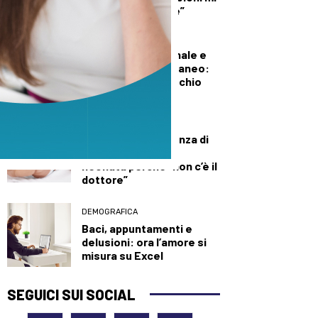
diede del criminale”
DEMOGRAFICA
Pillola, anello vaginale e
impianto sottocutaneo:
l’allerta Aifa sul rischio
meningioma
DEMOGRAFICA
Culle vuote e assenza di
medici: muore una
neonata perché “non c’è il
dottore”
DEMOGRAFICA
Baci, appuntamenti e
delusioni: ora l’amore si
misura su Excel
SEGUICI SUI SOCIAL