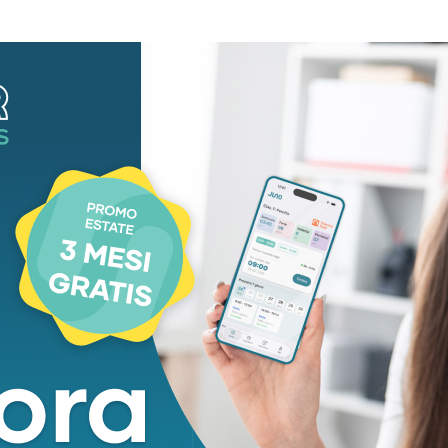
rancesco Montanari.
iritti civili con Unhcr, dopo i Sopravvissuti è
a serie di ‘Il commissario Ricciardi’, tratta dai
 terza serie di ‘La porta rossa’, serie ideata da
a produzione LVF, Teatro Manini, regia Davide