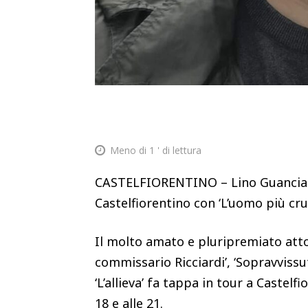
Meno di 1
' di lettura
CASTELFIORENTINO – Lino Guanciale 
Castelfiorentino con ‘L’uomo più cr
Il molto amato e pluripremiato attor
commissario Ricciardi’, ‘Sopravvissuti
‘L’allieva’ fa tappa in tour a Castel
18 e alle 21.