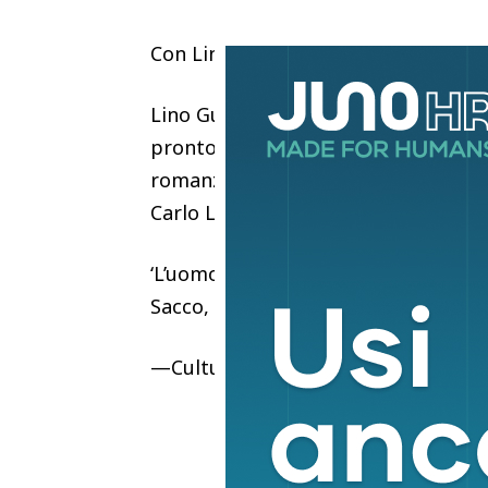
Con Lino Guanciale protagonista F
Lino Guanciale, in prima linea per i d
pronto a tornare in Rai con la second
romanzi di Maurizio De Giovanni, e la
Carlo Lucarelli.
‘L’uomo più crudele del mondo’ è un
Sacco, autore Davide Sacco.
—Cultura ed EventiCINZIA GORLA