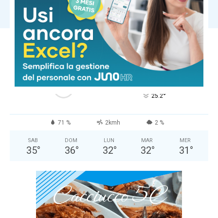
Carica altri
COMUNE DI MASSA
Cielo Sereno
°
25.2
°
C
25.2
°
25.2
71 %
2kmh
2 %
SAB
DOM
LUN
MAR
MER
35
°
36
°
32
°
32
°
31
°