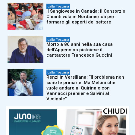
dalla Toscana
Il Sangiovese in Canada: il Consorzio
Chianti vola in Nordamerica per
formare gli esperti del settore
dalla Toscana
Morto a 86 anni nella sua casa
dell’Appennino pistoiese il
cantautore Francesco Guccini
dalla Toscana
Renzi in Versiliana: “Il problema non
sono le primarie. Ma Meloni che
vuole andare al Quirinale con
Vannacci premier e Salvini al
Viminale”
dalla Toscana
Conte a Capalbio: “Le primarie siamo
d’accordo che si fanno. La politica
estera non può rimanere fuori dalle
primarie”