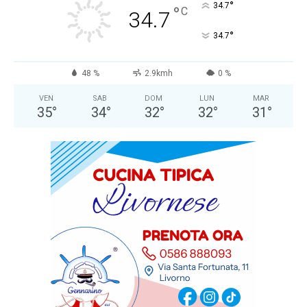
°
34.7
°
C
34.7
°
34.7
48 %
2.9kmh
0 %
VEN
SAB
DOM
LUN
MAR
35
°
34
°
32
°
32
°
31
°