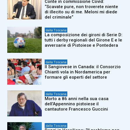
Conte in commissione Covid:
“Scavate pure, non troverete niente
di illecito su di me. Meloni mi diede
del criminale”
dalla Toscana
La composizione dei gironi di Serie D:
tutti i derby regionali del Girone E e le
avversarie di Pistoiese e Pontedera
dalla Toscana
Il Sangiovese in Canada: il Consorzio
Chianti vola in Nordamerica per
formare gli esperti del settore
dalla Toscana
Morto a 86 anni nella sua casa
dell’Appennino pistoiese il
cantautore Francesco Guccini
dalla Toscana