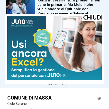
Renzi in Versiliana: “Il problema non
sono le primarie. Ma Meloni che
vuole andare al Quirinale con
Vannacci premier e Salvini al
Viminale”
dalla Toscana
Conte a Capalbio: “Le primarie siamo
d’accordo che si fanno. La politica
estera non può rimanere fuori dalle
primarie”
dalla Toscana
La terra trema nella Toscana del
nord ovest: epicentro a ovest di Pisa
Carica altri
COMUNE DI MASSA
Cielo Sereno