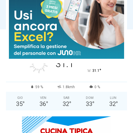
incendi. I vigili del fuoco: “Arriva dalla
Francia in fiamme”
Carica altri
COMUNE DI MASSA
Cielo Sereno
°
31.1
°
C
31.1
°
31.1
59 %
1.8kmh
0 %
GIO
VEN
SAB
DOM
LUN
35
°
36
°
32
°
33
°
32
°