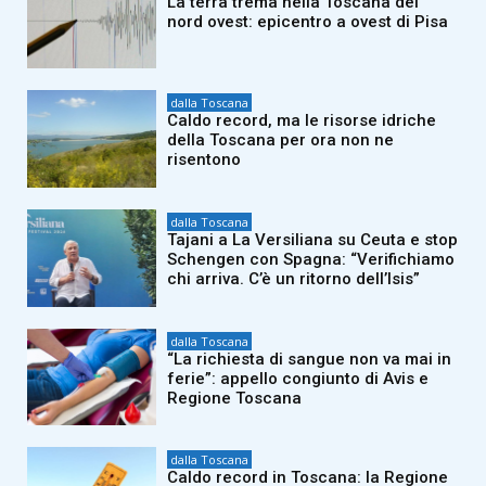
La terra trema nella Toscana del
nord ovest: epicentro a ovest di Pisa
dalla Toscana
Caldo record, ma le risorse idriche
della Toscana per ora non ne
risentono
dalla Toscana
Tajani a La Versiliana su Ceuta e stop
Schengen con Spagna: “Verifichiamo
chi arriva. C’è un ritorno dell’Isis”
dalla Toscana
“La richiesta di sangue non va mai in
ferie”: appello congiunto di Avis e
Regione Toscana
dalla Toscana
Caldo record in Toscana: la Regione