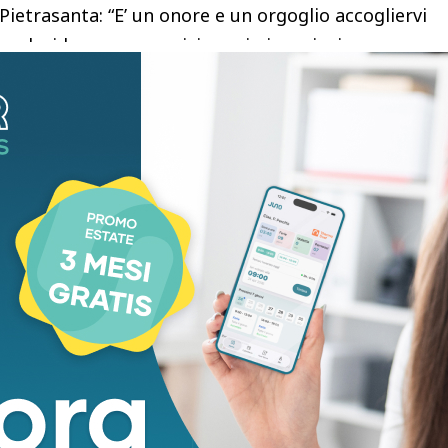
ietrasanta: “E’ un onore e un orgoglio accogliervi
sa desiderare per avvicinare i giovani e i
à sportiva. Avere l’opportunità di ospitare atleti del
vi che l’amministrazione comunale, con il
a Pietrasanta Versilia, di Nicola Vizzoni e del
oleva raggiungere e per cui ha fatto il grandissimo
o, rendendolo adeguato anche alle necessità di
e settimane di aprile il campo di atletica di Marina
atleti provenienti da Svizzera, Austria e Germania
prenotato soggiorno e allenamenti in Versilia per
portivi.