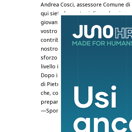
Andrea Cosci, assessore Comune di P
qui siete lo spot migliore che si pos
giovanissimi alla pratica dell’attivit
vostro calibro era uno degli obietti
contributo fondamentale dell’Atletic
nostro ingegnere Filippo Bianchi, v
sforzo di rigenerare questo impiant
livello internazionale“.
Dopo il team azzurro, nelle prime tr
di Pietrasanta accoglierà altri 200 
che, con le loro società, hanno già 
preparare i loro prossimi impegni s
—SportREDAZIONE