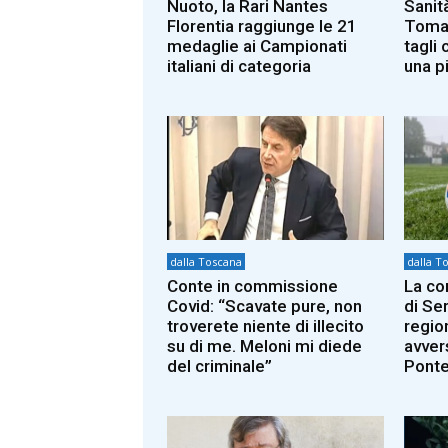
Nuoto, la Rari Nantes
Sanit
Florentia raggiunge le 21
Tomas
medaglie ai Campionati
tagli 
italiani di categoria
una p
dalla Toscana
dalla T
Conte in commissione
La co
Covid: “Scavate pure, non
di Ser
troverete niente di illecito
region
su di me. Meloni mi diede
avver
del criminale”
Pont