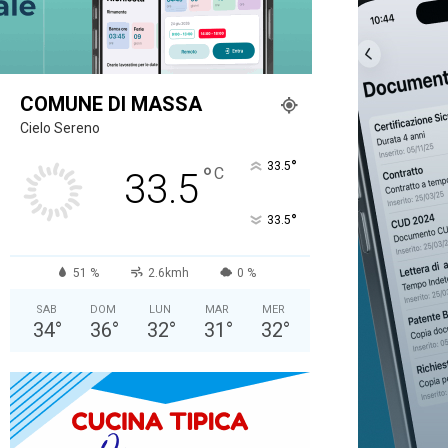
COMUNE DI MASSA
Cielo Sereno
°
33.5
°
C
33.5
°
33.5
51 %
2.6kmh
0 %
SAB
DOM
LUN
MAR
MER
34
°
36
°
32
°
31
°
32
°