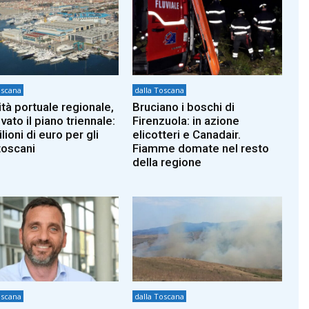
oscana
dalla Toscana
ità portuale regionale,
Bruciano i boschi di
ato il piano triennale:
Firenzuola: in azione
lioni di euro per gli
elicotteri e Canadair.
toscani
Fiamme domate nel resto
della regione
oscana
dalla Toscana