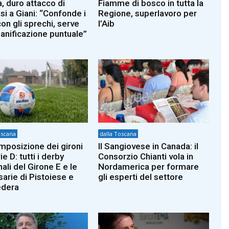
à, duro attacco di
Fiamme di bosco in tutta la
i a Giani: “Confonde i
Regione, superlavoro per
con gli sprechi, serve
l’Aib
ianificazione puntuale”
oscana
dalla Toscana
mposizione dei gironi
Il Sangiovese in Canada: il
ie D: tutti i derby
Consorzio Chianti vola in
ali del Girone E e le
Nordamerica per formare
sarie di Pistoiese e
gli esperti del settore
edera