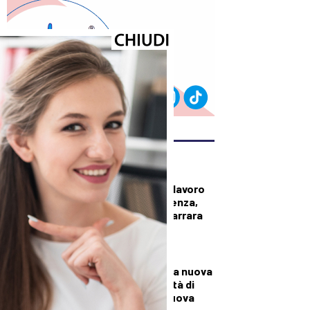
ULTIMI ARTICOLI
CRONACA
Operaio morto sul lavoro
in un’azienda di Avenza,
lutto cittadino a Carrara
per i funerali
CRONACA
A Palazzo Mazzini la nuova
Casa della Comunità di
Pontremoli: è la nuova