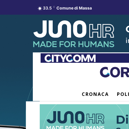
33.5
C
Comune di Massa
CRONACA
POL