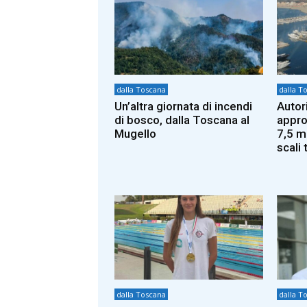
dalla Toscana
dalla T
Un’altra giornata di incendi
Autor
di bosco, dalla Toscana al
approv
Mugello
7,5 mi
scali 
dalla Toscana
dalla T