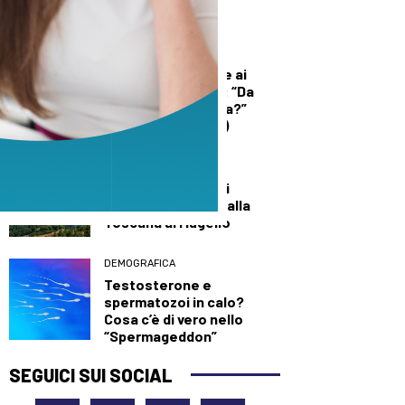
sede della sanità
territoriale
DEMOGRAFICA
Licia Colò risponde ai
commenti sull’età: “Da
quando è un’offesa?”
(solo per le donne)
DALLA TOSCANA
Un’altra giornata di
incendi di bosco, dalla
Toscana al Mugello
DEMOGRAFICA
Testosterone e
spermatozoi in calo?
Cosa c’è di vero nello
“Spermageddon”
SEGUICI SUI SOCIAL