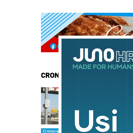
CRONACA
Cronaca
Cron