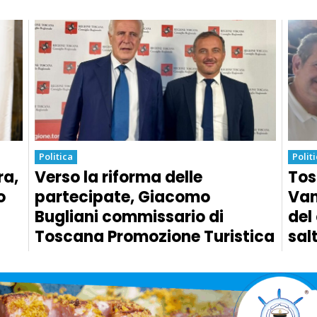
Politica
Polit
ra,
Verso la riforma delle
Tos
o
partecipate, Giacomo
Van
Bugliani commissario di
del
Toscana Promozione Turistica
sal