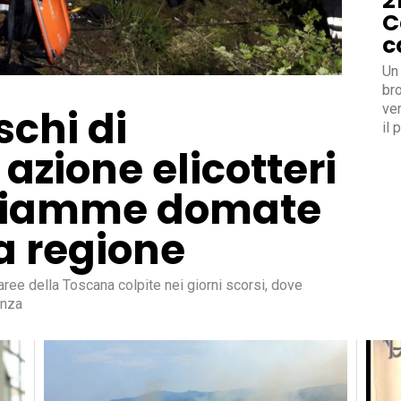
2
C
c
Un 
bro
ver
schi di
il 
 azione elicotteri
 Fiamme domate
la regione
 aree della Toscana colpite nei giorni scorsi, dove
anza