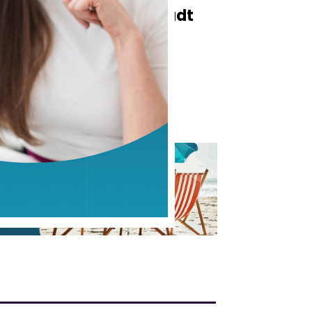
ul
Carrara e Ingolstadt
rinnovano il
o
gemellaggio di 64
anni alla Carrara
Weinfest