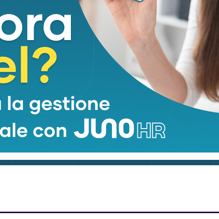
re sul sentiero
Incidente mortale s
anti ai nipoti:
lavoro a Carrara:
mma a due passi
44enne schiacciat
 rifugio Nello Conti
da alcune lastre di
marmo