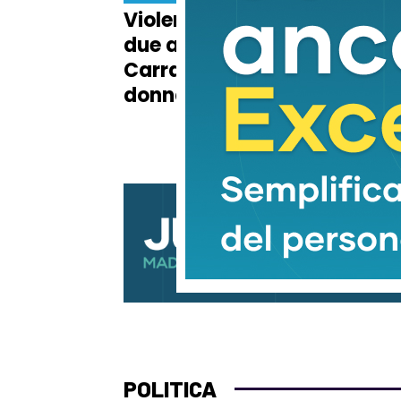
Violento scontro fra
Muo
due auto nella notte a
dav
Carrara: grave una
dra
donna di 58 anni
dal
POLITICA