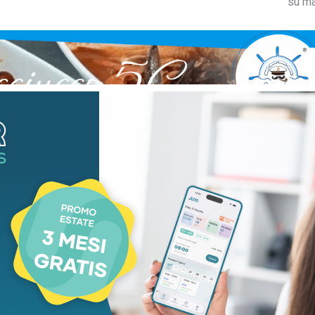
su ma
aca
Cronaca