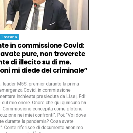
a Toscana
te in commissione Covid:
avate pure, non troverete
nte di illecito su di me.
oni mi diede del criminale”
, leader M5S, premier durante la prima
emergenza Covid, in commissione
mentare inchiesta presieduta da Lisei, FdI:
o sul mio onore. Onore che qui qualcuno ha
. Commissione concepita come plotone
cuzione nei miei confronti". Poi: "Voi dove
te durante la pandemia? Cosa avete
?". Conte riferisce di documento anonimo