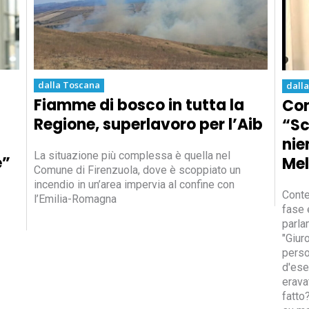
dalla Toscana
dall
Fiamme di bosco in tutta la
Con
Regione, superlavoro per l’Aib
“Sc
nie
La situazione più complessa è quella nel
e”
Mel
Comune di Firenzuola, dove è scoppiato un
incendio in un’area impervia al confine con
Conte
l’Emilia-Romagna
fase 
parla
"Giur
perso
d'ese
erava
fatto