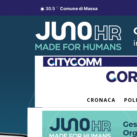
30.5
C
Comune di Massa
CRONACA
POL