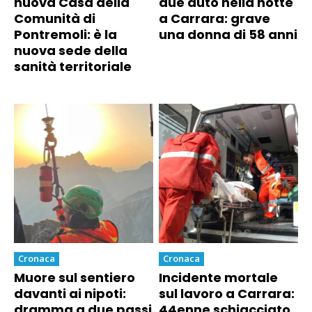
nuova Casa della
due auto nella notte
Comunità di
a Carrara: grave
Pontremoli: è la
una donna di 58 anni
nuova sede della
sanità territoriale
Cronaca
Cronaca
Muore sul sentiero
Incidente mortale
davanti ai nipoti:
sul lavoro a Carrara:
dramma a due passi
44enne schiacciato