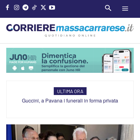
ULTIMA ORA
Guccini, a Pavana i funerali in forma privata
Chelsea-Milan, oggi amichevole: orario, probabili
formazioni e dove vederla