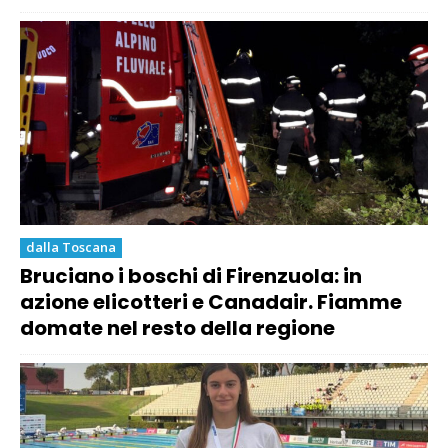
dalla Toscana
Bruciano i boschi di Firenzuola: in
azione elicotteri e Canadair. Fiamme
domate nel resto della regione