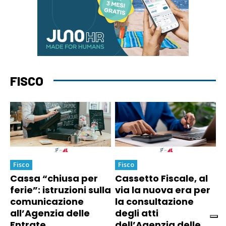
FISCO
Fisco
Fisco
Cassa “chiusa per
Cassetto Fiscale, al
ferie”: istruzioni sulla
via la nuova era per
comunicazione
la consultazione
all’Agenzia delle
degli atti
Entrate
dell’Agenzia delle