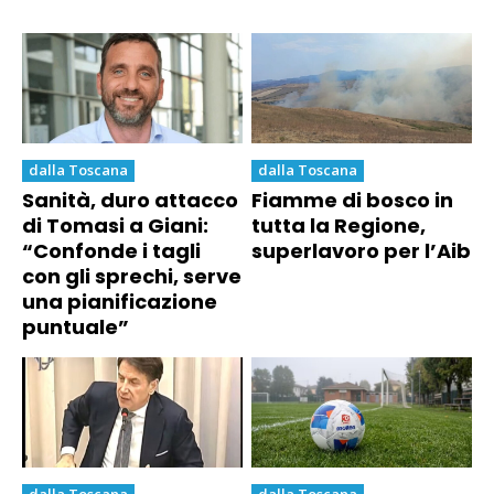
dalla Toscana
dalla Toscana
Sanità, duro attacco
Fiamme di bosco in
di Tomasi a Giani:
tutta la Regione,
“Confonde i tagli
superlavoro per l’Aib
con gli sprechi, serve
una pianificazione
puntuale”
dalla Toscana
dalla Toscana