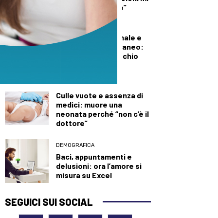
diede del criminale”
DEMOGRAFICA
Pillola, anello vaginale e
impianto sottocutaneo:
l’allerta Aifa sul rischio
meningioma
DEMOGRAFICA
Culle vuote e assenza di
medici: muore una
neonata perché “non c’è il
dottore”
DEMOGRAFICA
Baci, appuntamenti e
delusioni: ora l’amore si
misura su Excel
SEGUICI SUI SOCIAL