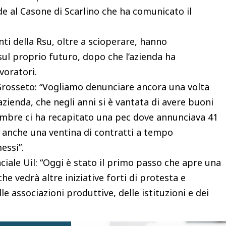
de al Casone di Scarlino che ha comunicato il
nti della Rsu, oltre a scioperare, hanno
ul proprio futuro, dopo che l’azienda ha
voratori.
Grosseto: “Vogliamo denunciare ancora una volta
azienda, che negli anni si è vantata di avere buoni
ttembre ci ha recapitato una pec dove annunciava 41
o anche una ventina di contratti a tempo
essi”.
iale Uil: “Oggi è stato il primo passo che apre una
e vedrà altre iniziative forti di protesta e
le associazioni produttive, delle istituzioni e dei
le Cisl Grosseto: “Dietro ai 41 esuberi non ci sono