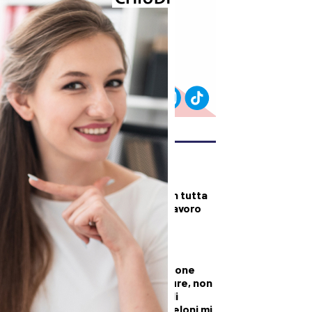
ULTIMI ARTICOLI
DALLA TOSCANA
Fiamme di bosco in tutta
la Regione, superlavoro
per l’Aib
DALLA TOSCANA
Conte in commissione
Covid: “Scavate pure, non
troverete niente di
illecito su di me. Meloni mi