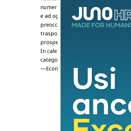
numeri, ma persone, famiglie e figl
e ad oggi l’unico risultato, negativ
preoccupati per l’indotto, per i lavo
trasporti. È giunta l’ora di prender
prospettiva futura sicura per tutti i
In calendario un nuovo incontro nell
categoria.
—EconomiaREDAZIONE