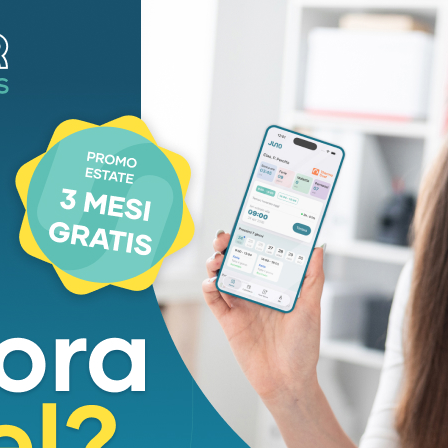
i. Sono venti anni che parliamo di questo problema
o, è purtroppo il numero dei licenziamenti. Siamo
ratori della mensa, delle imprese di pulizia e dei
e impegni seri e decisivi, che garantiscano una
 lavoratori”.
a sede di Confindustria con le Rsu e i segretari di