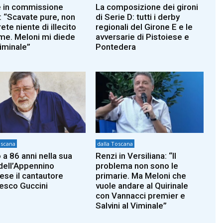
 in commissione
La composizione dei gironi
: “Scavate pure, non
di Serie D: tutti i derby
ete niente di illecito
regionali del Girone E e le
 me. Meloni mi diede
avversarie di Pistoiese e
riminale”
Pontedera
oscana
dalla Toscana
 a 86 anni nella sua
Renzi in Versiliana: “Il
dell’Appennino
problema non sono le
iese il cantautore
primarie. Ma Meloni che
esco Guccini
vuole andare al Quirinale
con Vannacci premier e
Salvini al Viminale”