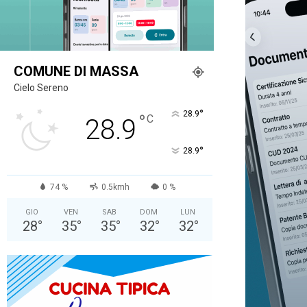
COMUNE DI MASSA
Cielo Sereno
°
28.9
°
C
28.9
°
28.9
74 %
0.5kmh
0 %
GIO
VEN
SAB
DOM
LUN
28
°
35
°
35
°
32
°
32
°