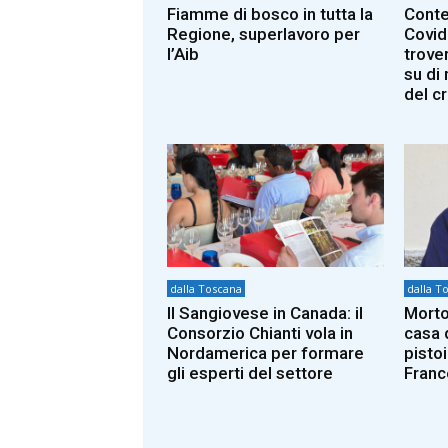
Fiamme di bosco in tutta la
Conte
Regione, superlavoro per
Covid
l’Aib
trover
su di
del c
dalla Toscana
dalla T
Il Sangiovese in Canada: il
Morto
Consorzio Chianti vola in
casa 
Nordamerica per formare
pisto
gli esperti del settore
Franc