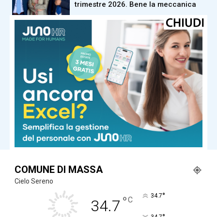
trimestre 2026. Bene la meccanica
dalla Toscana
Festa U pioniera di campo largo al
via, sindaca Alberta Ticciati: “La
prima e a oggi l’unica organizzata da
forze del centrosinistra”
dalla Toscana
Odore di bruciato ma non ci sono
incendi. I vigili del fuoco: “Arriva dalla
Francia in fiamme”
Carica altri
COMUNE DI MASSA
Cielo Sereno
°
34.7
°
C
34.7