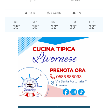
°
34.7
50 %
2.6kmh
0 %
GIO
VEN
SAB
DOM
LUN
35
°
36
°
32
°
33
°
32
°