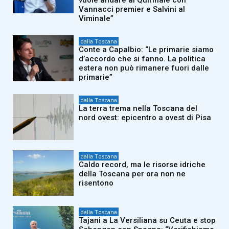
vuole andare al Quirinale con
Vannacci premier e Salvini al
Viminale”
dalla Toscana
Conte a Capalbio: “Le primarie siamo
d’accordo che si fanno. La politica
estera non può rimanere fuori dalle
primarie”
dalla Toscana
La terra trema nella Toscana del
nord ovest: epicentro a ovest di Pisa
dalla Toscana
Caldo record, ma le risorse idriche
della Toscana per ora non ne
risentono
dalla Toscana
Tajani a La Versiliana su Ceuta e stop