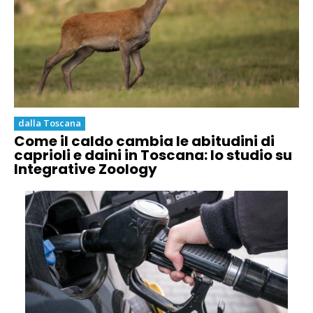
dalla Toscana
Come il caldo cambia le abitudini di
caprioli e daini in Toscana: lo studio su
Integrative Zoology