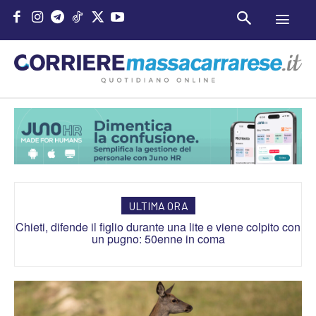
ULTIMA ORA
Chieti, difende il figlio durante una lite e viene colpito con
Sub ucciso da eliche gommone a Lampedusa, martedì
l’autopsia. Indagate due persone
un pugno: 50enne in coma