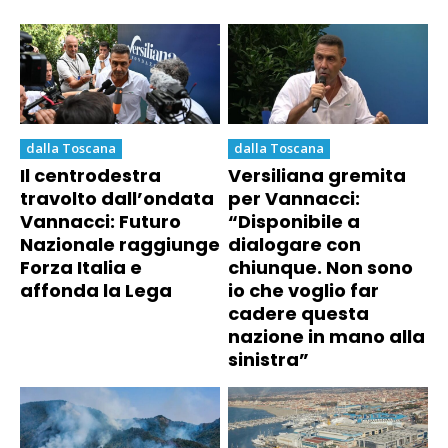
dalla Toscana
dalla Toscana
Il centrodestra
Versiliana gremita
travolto dall’ondata
per Vannacci:
Vannacci: Futuro
“Disponibile a
Nazionale raggiunge
dialogare con
Forza Italia e
chiunque. Non sono
affonda la Lega
io che voglio far
cadere questa
nazione in mano alla
sinistra”