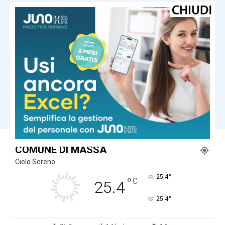
dalla Toscana
Odore di bruciato ma non ci sono
incendi. I vigili del fuoco: “Arriva dalla
Francia in fiamme”
dalla Toscana
Torna ad aumentare la dipendenza
da fumo, la Regione investe in
prevenzione e cura
Carica altri
COMUNE DI MASSA
Cielo Sereno
°
25.4
°
C
25.4
°
25.4