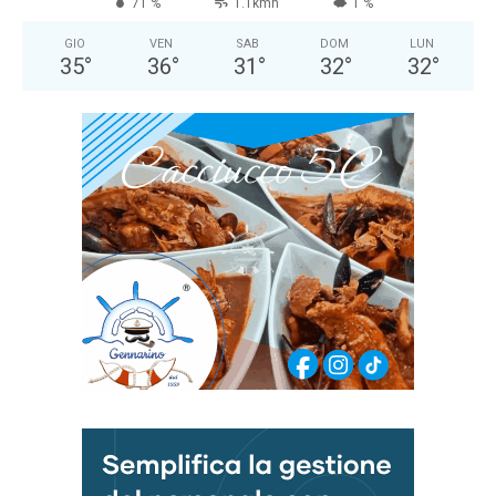
71 %
1.1kmh
1 %
GIO
VEN
SAB
DOM
LUN
35
°
36
°
31
°
32
°
32
°