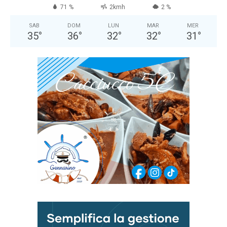
71 %
2kmh
2 %
SAB
DOM
LUN
MAR
MER
35
°
36
°
32
°
32
°
31
°