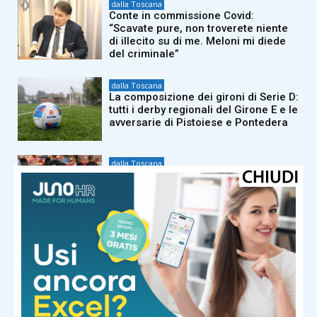
dalla Toscana
Conte in commissione Covid:
“Scavate pure, non troverete niente
di illecito su di me. Meloni mi diede
del criminale”
dalla Toscana
La composizione dei gironi di Serie D:
tutti i derby regionali del Girone E e le
avversarie di Pistoiese e Pontedera
dalla Toscana
Il Sangiovese in Canada: il Consorzio
Chianti vola in Nordamerica per
formare gli esperti del settore
dalla Toscana
Morto a 86 anni nella sua casa
dell’Appennino pistoiese il
cantautore Francesco Guccini