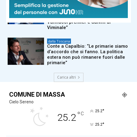
dalla Toscana
Renzi in Versiliana: “Il problema non
sono le primarie. Ma Meloni che
vuole andare al Quirinale con
Vannacci premier e Salvini al
Viminale”
dalla Toscana
Conte a Capalbio: “Le primarie siamo
d’accordo che si fanno. La politica
estera non può rimanere fuori dalle
primarie”
Carica altri
COMUNE DI MASSA
Cielo Sereno
°
25.2
°
C
25.2
°
25.2