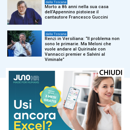
dalla Toscana
Morto a 86 anni nella sua casa
dell’Appennino pistoiese il
cantautore Francesco Guccini
dalla Toscana
Renzi in Versiliana: “Il problema non
sono le primarie. Ma Meloni che
vuole andare al Quirinale con
Vannacci premier e Salvini al
Viminale”
Carica altri
COMUNE DI MASSA
Cielo Sereno
°
25.7
°
C
25.7
°
25.7