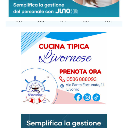
74 %
2kmh
0 %
DOM
LUN
MAR
MER
GIO
35
°
34
°
31
°
33
°
32
°