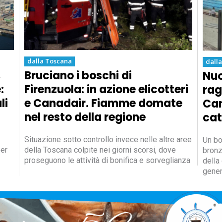
dalla Toscana
dall
,
Bruciano i boschi di
Nuo
:
Firenzuola: in azione elicotteri
rag
li
e Canadair. Fiamme domate
Cam
nel resto della regione
cat
Situazione sotto controllo invece nelle altre aree
Un bot
per
della Toscana colpite nei giorni scorsi, dove
bronz
proseguono le attività di bonifica e sorveglianza
della
gener