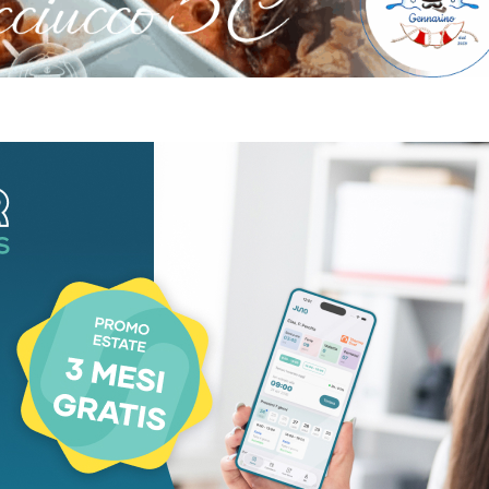
aca
Cronaca
lento scontro fra
Muore sul sentiero
 auto nella notte a
davanti ai nipoti:
rara: grave una
dramma a due pass