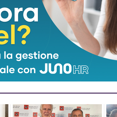
na di 58 anni
dal rifugio Nello Con