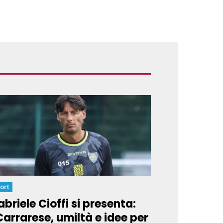
ort
briele Cioffi si presenta:
Carrarese, umiltà e idee per