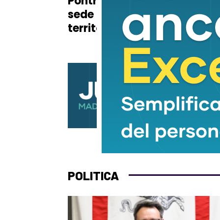
Pontremoli: è la nuova
don
sede della sanità
territoriale
POLITICA