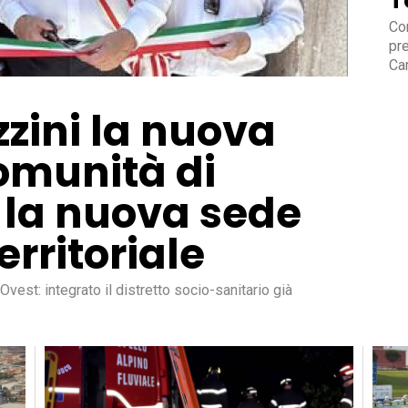
T
Con
pre
Ca
zini la nuova
omunità di
 la nuova sede
erritoriale
Ovest: integrato il distretto socio-sanitario già