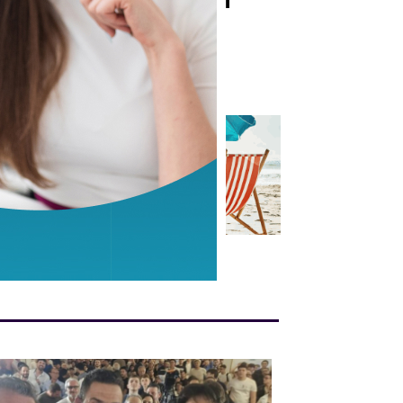
ti
da alcune lastre di
marmo