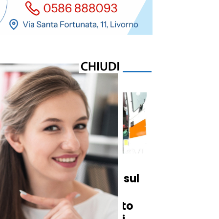
Cronaca
Incidente mortale sul
lavoro a Carrara:
i
44enne schiacciato