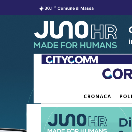
30.1
C
Comune di Massa
CRONACA
POL