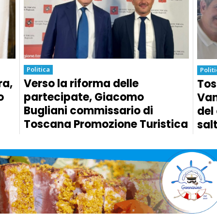
Politica
Polit
ra,
Verso la riforma delle
Tos
o
partecipate, Giacomo
Van
Bugliani commissario di
del
Toscana Promozione Turistica
sal