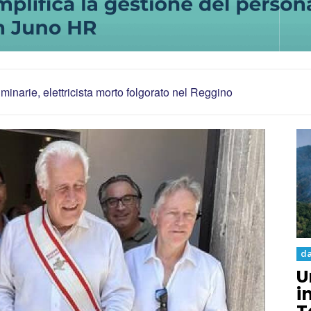
inarie, elettricista morto folgorato nel Reggino
da
U
i