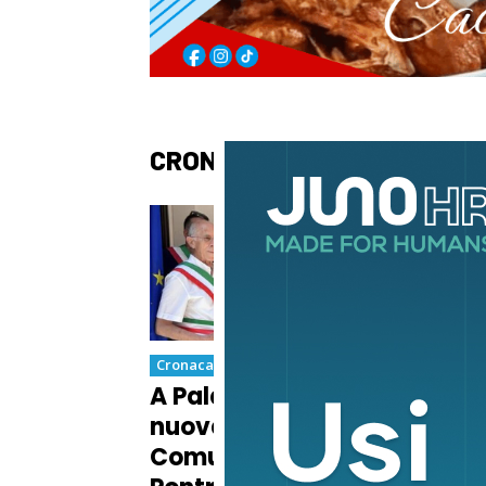
CRONACA
Cronaca
Cron
A Palazzo Mazzini la
Vio
nuova Casa della
due
Comunità di
Car