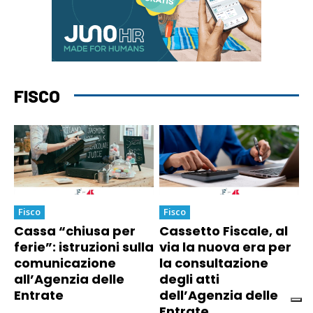
FISCO
Fisco
Fisco
Cassa “chiusa per
Cassetto Fiscale, al
ferie”: istruzioni sulla
via la nuova era per
comunicazione
la consultazione
all’Agenzia delle
degli atti
Entrate
dell’Agenzia delle
Entrate