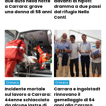
due auto nella notte
davanti ai nipoti:
a Carrara: grave
dramma a due passi
una donna di 58 anni
dal rifugio Nello
Conti
Cronaca
Cronaca
Incidente mortale
Carrara e Ingolstadt
sul lavoro a Carrara:
rinnovano il
44enne schiacciato
gemellaggio di 64
da alcune lastre di
anni alla Carrara