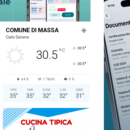
COMUNE DI MASSA
Cielo Sereno
°
30.5
°
C
30.5
°
30.5
64 %
1.7kmh
0 %
VEN
SAB
DOM
LUN
MAR
35
°
35
°
32
°
32
°
31
°