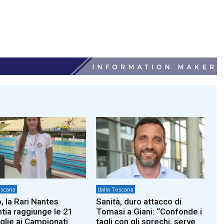
oscana
dalla Toscana
, la Rari Nantes
Sanità, duro attacco di
ntia raggiunge le 21
Tomasi a Giani: “Confonde i
lie ai Campionati
tagli con gli sprechi, serve