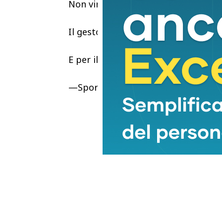
Non vince Gioele, ma l’ovazione del 
Il gesto di Gioele è stato riconosciu
E per il piccolo campione la maglia 
—SportCINZIA GORLA