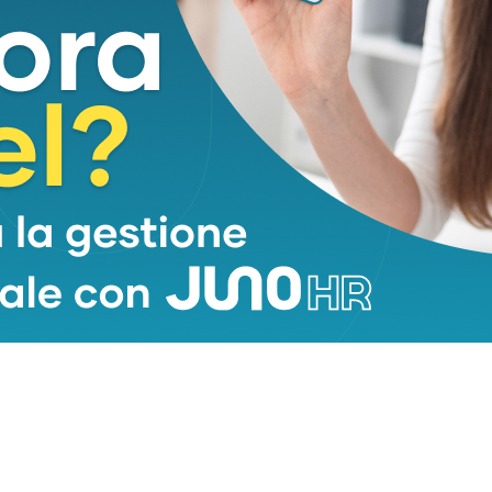
pubblico è tutta per lui.
to come “emblema dei valori dell’atletica leggera”.
azzurra della Nazionale.