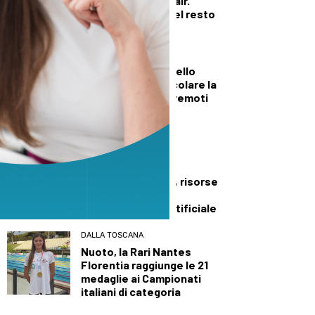
elicotteri e Canadair.
Fiamme domate nel resto
della regione
TECNOLOGIA
Sviluppato un modello
bayesiano per calcolare la
magnitudo dei terremoti
del passato
TECNOLOGIA
COSPAR 2026:
sottomarini come
simulatori spaziali, risorse
lunari ed etica
dell’intelligenza artificiale
DALLA TOSCANA
Nuoto, la Rari Nantes
Florentia raggiunge le 21
medaglie ai Campionati
italiani di categoria