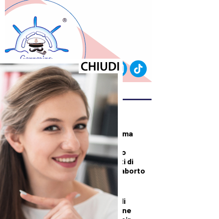
ULTIMI ARTICOLI
DEMOGRAFICA
“Sembra un problema
tecnico, ma è una
censura”: bloccato
l’accesso a due siti di
informazione sull’aborto
DALLA TOSCANA
Bruciano i boschi di
Firenzuola: in azione