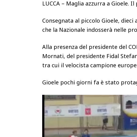
LUCCA – Maglia azzurra a Gioele. Il 
Consegnata al piccolo Gioele, dieci 
che la Nazionale indosserà nelle pr
Alla presenza del presidente del CO
Mornati, del presidente Fidal Stefan
tra cui il velocista campione europ
Gioele pochi giorni fa è stato prot
V
i
d
e
o