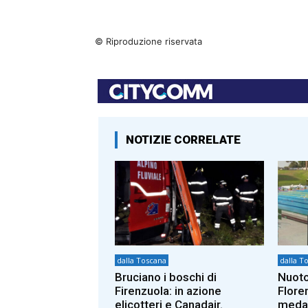
© Riproduzione riservata
NOTIZIE CORRELATE
dalla Toscana
dalla T
Bruciano i boschi di
Nuoto
Firenzuola: in azione
Flore
elicotteri e Canadair.
medag