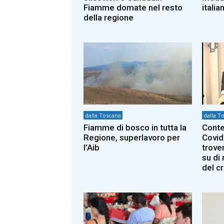
Fiamme domate nel resto
italia
della regione
dalla Toscana
dalla T
Fiamme di bosco in tutta la
Conte
Regione, superlavoro per
Covid
l’Aib
trover
su di
del c