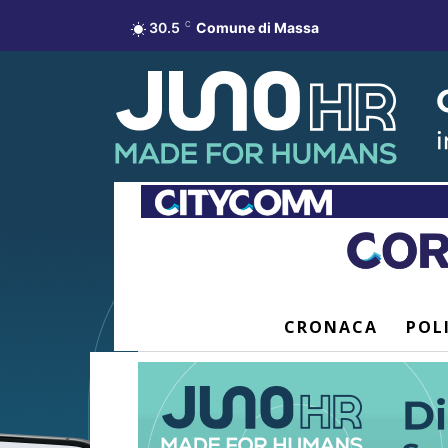
30.5
C
Comune di Massa
CRONACA
POL