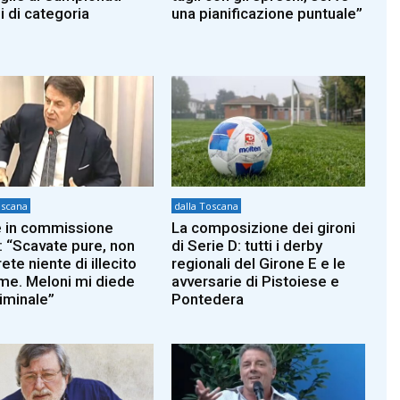
ni di categoria
una pianificazione puntuale”
oscana
dalla Toscana
 in commissione
La composizione dei gironi
: “Scavate pure, non
di Serie D: tutti i derby
ete niente di illecito
regionali del Girone E e le
 me. Meloni mi diede
avversarie di Pistoiese e
riminale”
Pontedera