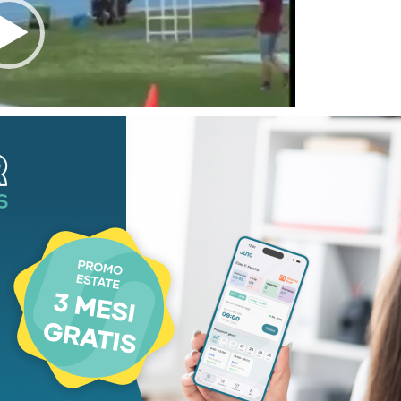
00:38
onale di Lucca nei 400 metri, Gioele, Atletica
i ferma per aiutare l’avversario Lorenzo,
ncamento in rimonta di Gioele.
zarsi e insieme riprendono la corsa verso il