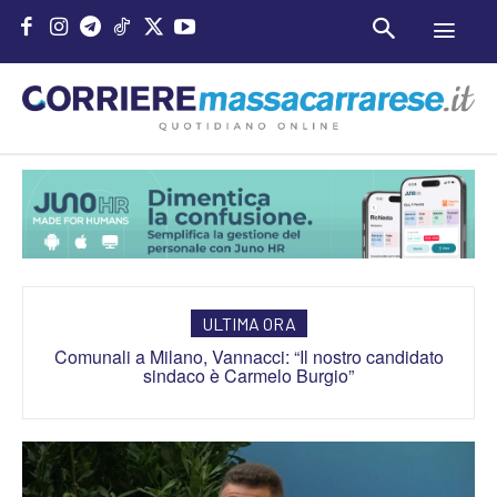
ULTIMA ORA
Comunali a Milano, Vannacci: “Il nostro candidato
Eruzione Etna, l’attore Filippo Laganà: “Bloccato a
Catania senza farmaci, chiesti 700 euro per arrivare a
sindaco è Carmelo Burgio”
Palermo”