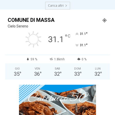
Carica altri
COMUNE DI MASSA
Cielo Sereno
°
31.1
°
C
31.1
°
31.1
59 %
1.8kmh
0 %
GIO
VEN
SAB
DOM
LUN
35
°
36
°
32
°
33
°
32
°