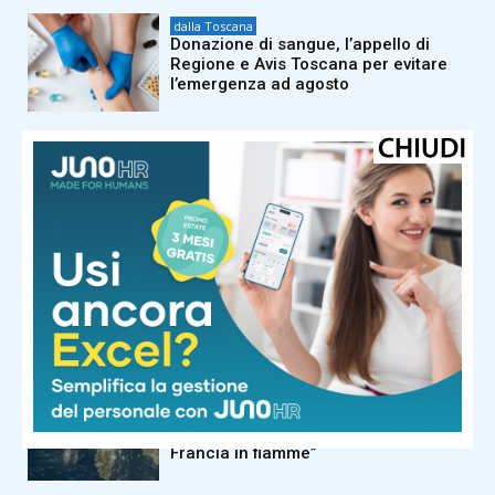
dalla Toscana
Donazione di sangue, l’appello di
Regione e Avis Toscana per evitare
l’emergenza ad agosto
dalla Toscana
Industria, produzione stabile (+0,3%)
a Lucca, Pistoia e Prato nel 2°
trimestre 2026. Bene la meccanica
dalla Toscana
Festa U pioniera di campo largo al
via, sindaca Alberta Ticciati: “La
prima e a oggi l’unica organizzata da
forze del centrosinistra”
dalla Toscana
Odore di bruciato ma non ci sono
incendi. I vigili del fuoco: “Arriva dalla
Francia in fiamme”