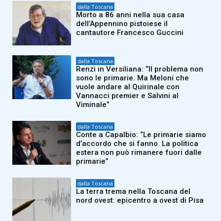
dalla Toscana
Morto a 86 anni nella sua casa
dell’Appennino pistoiese il
cantautore Francesco Guccini
dalla Toscana
Renzi in Versiliana: “Il problema non
sono le primarie. Ma Meloni che
vuole andare al Quirinale con
Vannacci premier e Salvini al
Viminale”
dalla Toscana
Conte a Capalbio: “Le primarie siamo
d’accordo che si fanno. La politica
estera non può rimanere fuori dalle
primarie”
dalla Toscana
La terra trema nella Toscana del
nord ovest: epicentro a ovest di Pisa