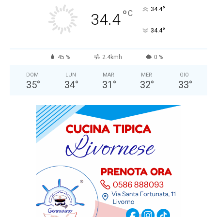
°
34.4
°
C
34.4
°
34.4
45 %
2.4kmh
0 %
DOM
LUN
MAR
MER
GIO
35
°
34
°
31
°
32
°
33
°