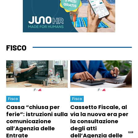
FISCO
Fisco
Fisco
Cassa “chiusa per
Cassetto Fiscale, al
ferie”: istruzioni sulla
via la nuova era per
comunicazione
la consultazione
all’Agenzia delle
degli atti
Entrate
dell’Agenzia delle