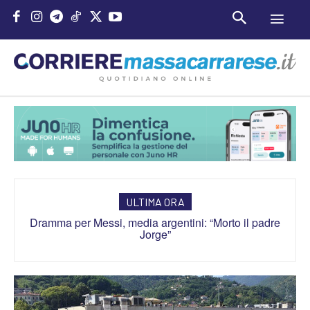
ULTIMA ORA
Dramma per Messi, media argentini: “Morto il padre
James Bond, il nuovo 007 svelato entro la fine dell’anno:
Jorge”
ecco i nomi