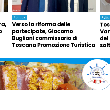
Politica
Polit
ra,
Verso la riforma delle
Tos
o
partecipate, Giacomo
Van
Bugliani commissario di
del
Toscana Promozione Turistica
sal