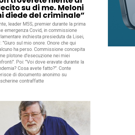
on troverete niente di
llecito su di me. Meloni
i diede del criminale”
nte, leader M5S, premier durante la prima
se emergenza Covid, in commissione
rlamentare inchiesta presieduta da Lisei,
: "Giuro sul mio onore. Onore che qui
alcuno ha perso. Commissione concepita
me plotone d'esecuzione nei miei
fronti". Poi: "Voi dove eravate durante la
ndemia? Cosa avete fatto?". Conte
ferisce di documento anonimo su
scherine contraffatte