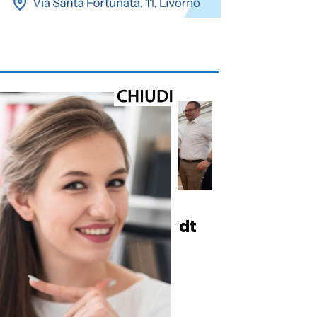
Cronaca
ul
Carrara e Ingolstadt
rinnovano il
o
gemellaggio di 64
anni alla Carrara
Weinfest