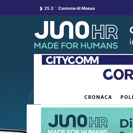
25.3
C
Comune di Massa
CRONACA
POL