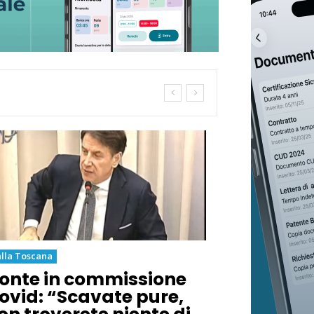
lla Toscana
onte in commissione
ovid: “Scavate pure,