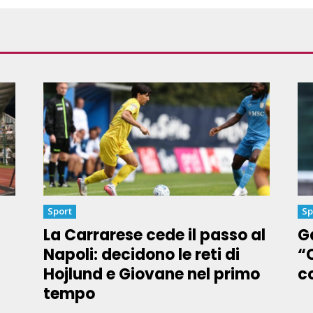
Sport
Sp
La Carrarese cede il passo al
Ga
Napoli: decidono le reti di
“
Hojlund e Giovane nel primo
co
tempo