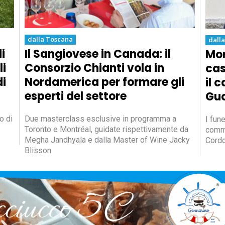
dalla Toscana
dall
i
Il Sangiovese in Canada: il
Mor
li
Consorzio Chianti vola in
cas
di
Nordamerica per formare gli
il 
esperti del settore
Guc
o di
Due masterclass esclusive in programma a
I fune
Toronto e Montréal, guidate rispettivamente da
comme
Megha Jandhyala e dalla Master of Wine Jacky
Cordo
Blisson