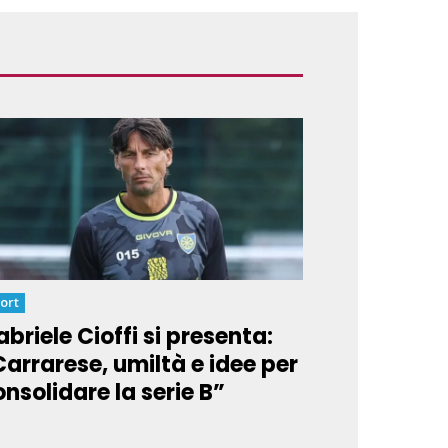
ort
briele Cioffi si presenta:
Carrarese, umiltà e idee per
nsolidare la serie B”