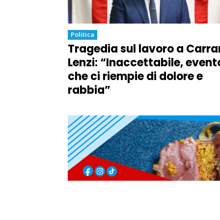
Politica
Tragedia sul lavoro a Carra
Lenzi: “Inaccettabile, event
che ci riempie di dolore e
rabbia”