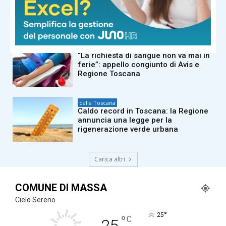
Tajani a La Versiliana su Ceuta e stop
Schengen con Spagna: “Verifichiamo
chi arriva. C’è un ritorno dell’Isis”
dalla Toscana
“La richiesta di sangue non va mai in
ferie”: appello congiunto di Avis e
Regione Toscana
dalla Toscana
Caldo record in Toscana: la Regione
annuncia una legge per la
rigenerazione verde urbana
Carica altri
COMUNE DI MASSA
Cielo Sereno
°
25
°
C
25