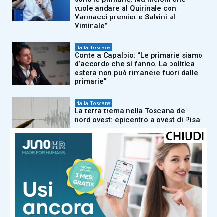
vuole andare al Quirinale con
Vannacci premier e Salvini al
Viminale”
dalla Toscana
Conte a Capalbio: “Le primarie siamo
d’accordo che si fanno. La politica
estera non può rimanere fuori dalle
primarie”
dalla Toscana
La terra trema nella Toscana del
nord ovest: epicentro a ovest di Pisa
dalla Toscana
Caldo record, ma le risorse idriche
della Toscana per ora non ne
risentono
dalla Toscana