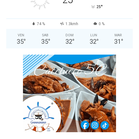
°
25
74 %
1.3kmh
0 %
VEN
SAB
DOM
LUN
MAR
35
°
35
°
32
°
32
°
31
°