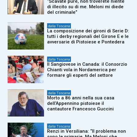
“Scavate pure, non troverete niente
di illecito su di me. Meloni mi diede
del criminale”
dalla Toscana
La composizione dei gironi di Serie D:
tutti i derby regionali del Girone E e le
avversarie di Pistoiese e Pontedera
dalla Toscana
Il Sangiovese in Canada: il Consorzio
Chianti vola in Nordamerica per
formare gli esperti del settore
dalla Toscana
Morto a 86 anni nella sua casa
dell’Appennino pistoiese il
cantautore Francesco Guccini
dalla Toscana
Renzi in Versiliana: “Il problema non
sono le primarie. Ma Meloni che