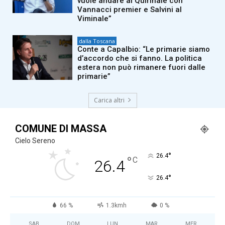
vuole andare al Quirinale con
Vannacci premier e Salvini al
Viminale”
dalla Toscana
Conte a Capalbio: “Le primarie siamo
d’accordo che si fanno. La politica
estera non può rimanere fuori dalle
primarie”
Carica altri
COMUNE DI MASSA
Cielo Sereno
°
26.4
°
C
26.4
°
26.4
66 %
1.3kmh
0 %
SAB
DOM
LUN
MAR
MER