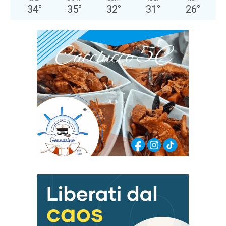
34
°
35
°
32
°
31
°
26
°