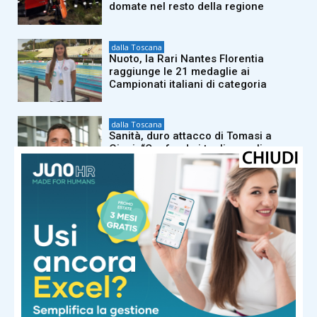
domate nel resto della regione
dalla Toscana
Nuoto, la Rari Nantes Florentia
raggiunge le 21 medaglie ai
Campionati italiani di categoria
dalla Toscana
Sanità, duro attacco di Tomasi a
Giani: “Confonde i tagli con gli
sprechi, serve una pianificazione
puntuale”
dalla Toscana
Fiamme di bosco in tutta la Regione,
superlavoro per l’Aib
dalla Toscana
Conte in commissione Covid:
“Scavate pure, non troverete niente