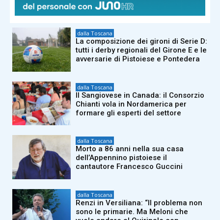
di illecito su di me. Meloni mi diede
del criminale”
dalla Toscana
La composizione dei gironi di Serie D:
tutti i derby regionali del Girone E e le
avversarie di Pistoiese e Pontedera
dalla Toscana
Il Sangiovese in Canada: il Consorzio
Chianti vola in Nordamerica per
formare gli esperti del settore
dalla Toscana
Morto a 86 anni nella sua casa
dell’Appennino pistoiese il
cantautore Francesco Guccini
dalla Toscana
Renzi in Versiliana: “Il problema non
sono le primarie. Ma Meloni che