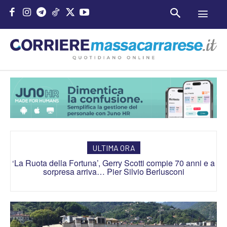
ULTIMA ORA
‘La Ruota della Fortuna’, Gerry Scotti compie 70 anni e a
Ascolti tv, ‘Tim Summer Hits’ vince prime time con il
sorpresa arriva… Pier Silvio Berlusconi
14,5% di share