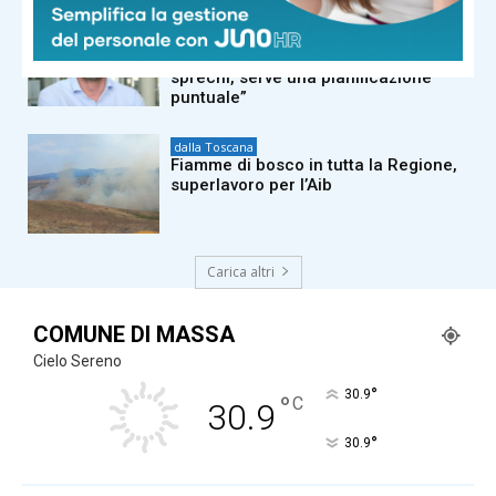
dalla Toscana
Sanità, duro attacco di Tomasi a
Giani: “Confonde i tagli con gli
sprechi, serve una pianificazione
puntuale”
dalla Toscana
Fiamme di bosco in tutta la Regione,
superlavoro per l’Aib
Carica altri
COMUNE DI MASSA
Cielo Sereno
°
30.9
°
C
30.9
°
30.9