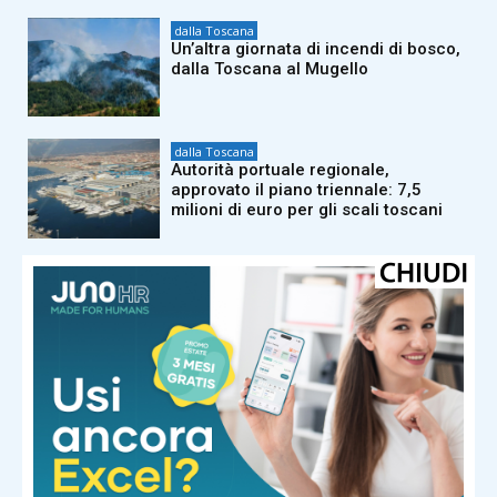
dalla Toscana
Un’altra giornata di incendi di bosco,
dalla Toscana al Mugello
dalla Toscana
Autorità portuale regionale,
approvato il piano triennale: 7,5
milioni di euro per gli scali toscani
dalla Toscana
Bruciano i boschi di Firenzuola: in
azione elicotteri e Canadair. Fiamme
domate nel resto della regione
dalla Toscana
Nuoto, la Rari Nantes Florentia
raggiunge le 21 medaglie ai
Campionati italiani di categoria