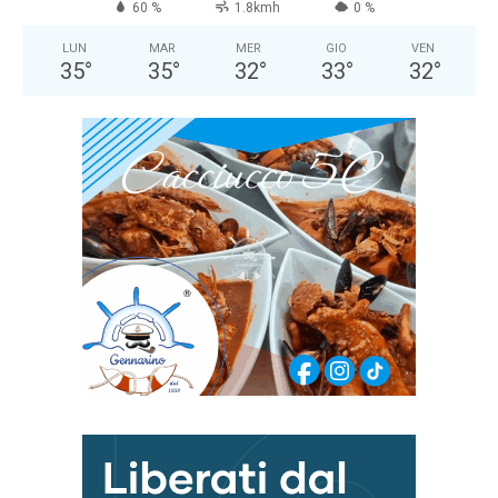
60 %
1.8kmh
0 %
LUN
MAR
MER
GIO
VEN
35
°
35
°
32
°
33
°
32
°