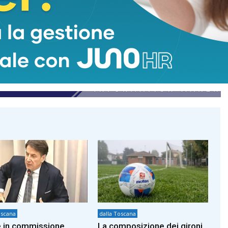
oscana
dalla Toscana
 in commissione
La composizione dei gironi