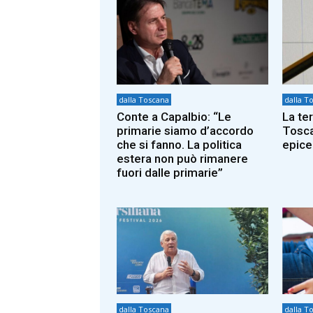
dalla Toscana
dalla T
Conte a Capalbio: “Le
La te
primarie siamo d’accordo
Tosca
che si fanno. La politica
epice
estera non può rimanere
fuori dalle primarie”
dalla Toscana
dalla T