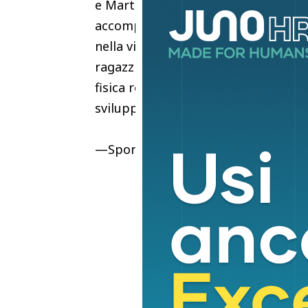
e Martin Castrogiovanni, come si le
accompagnati dai loro insegnanti i v
nella vita e nelle relazioni di tutti i 
ragazzi, soprattutto dopo due anni 
fisica regolare, indispensabile, ins
sviluppo e una crescita sana.
—SportREDAZIONE