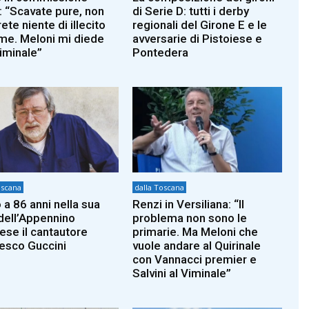
: “Scavate pure, non
di Serie D: tutti i derby
ete niente di illecito
regionali del Girone E e le
 me. Meloni mi diede
avversarie di Pistoiese e
riminale”
Pontedera
oscana
dalla Toscana
 a 86 anni nella sua
Renzi in Versiliana: “Il
dell’Appennino
problema non sono le
iese il cantautore
primarie. Ma Meloni che
esco Guccini
vuole andare al Quirinale
con Vannacci premier e
Salvini al Viminale”