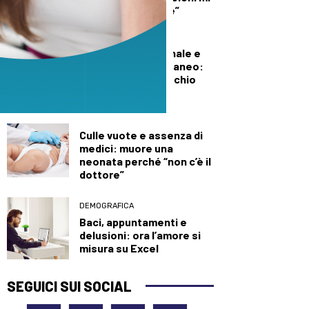
diede del criminale”
DEMOGRAFICA
Pillola, anello vaginale e
impianto sottocutaneo:
l’allerta Aifa sul rischio
meningioma
DEMOGRAFICA
Culle vuote e assenza di
medici: muore una
neonata perché “non c’è il
dottore”
DEMOGRAFICA
Baci, appuntamenti e
delusioni: ora l’amore si
misura su Excel
SEGUICI SUI SOCIAL