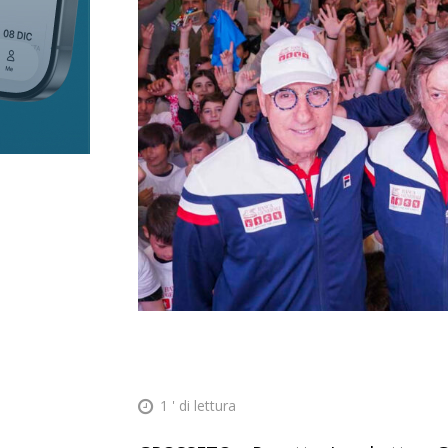
1
' di lettura