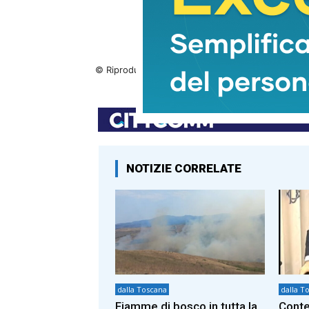
© Riproduzione riservata
NOTIZIE CORRELATE
dalla Toscana
dalla T
Fiamme di bosco in tutta la
Conte