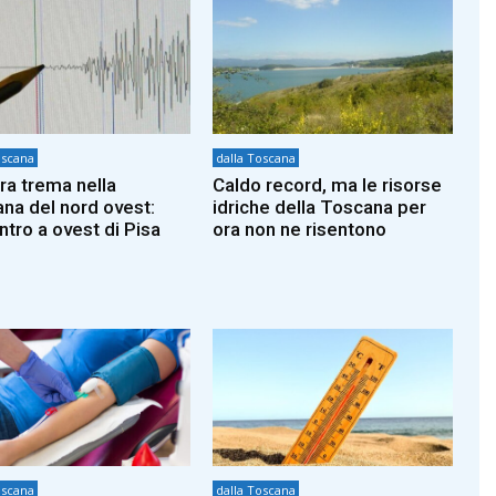
oscana
dalla Toscana
rra trema nella
Caldo record, ma le risorse
na del nord ovest:
idriche della Toscana per
ntro a ovest di Pisa
ora non ne risentono
oscana
dalla Toscana