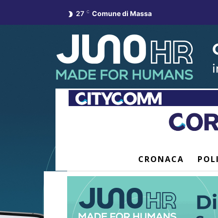
27
C
Comune di Massa
CRONACA
POL