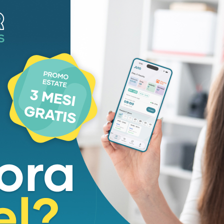
gge in una nota, trasmettere ai bambini
alori essenziali che valgono sia nello sport sia
giorni. L’obiettivo del tour quello di avvicinare i
di stop a causa della pandemia, ad un’attività
ieme ad una corretta alimentazione, ad uno