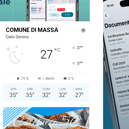
COMUNE DI MASSA
Cielo Sereno
°
27
°
C
27
°
27
79 %
1.8kmh
0 %
VEN
SAB
DOM
LUN
MAR
35
°
35
°
32
°
32
°
27
°