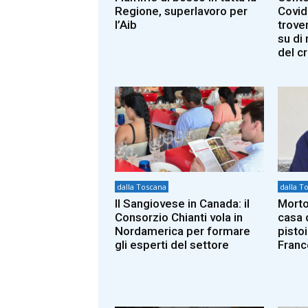
Regione, superlavoro per
Covid
l’Aib
trover
su di
del c
dalla Toscana
dalla T
Il Sangiovese in Canada: il
Morto
Consorzio Chianti vola in
casa 
Nordamerica per formare
pisto
gli esperti del settore
Franc