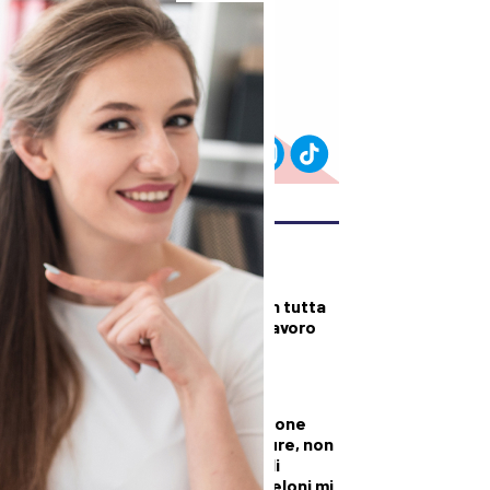
ULTIMI ARTICOLI
DALLA TOSCANA
Fiamme di bosco in tutta
la Regione, superlavoro
per l’Aib
DALLA TOSCANA
Conte in commissione
Covid: “Scavate pure, non
troverete niente di
illecito su di me. Meloni mi